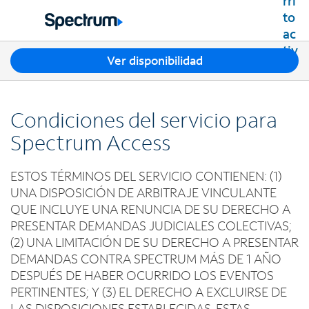
Residencial
Business
T
Ver disponibilidad
Paquetes
r
Ver paquetes
e
Internet
s
Mejores ofertas
Condiciones del servicio para
s
Spectrum Internet
Ofertas en tu área
TV
u
Spectrum Access
Planes de Internet
g
TV por cable de Spectrum
Spectrum WiFi
e
Móvil
ESTOS TÉRMINOS DEL SERVICIO CONTIENEN: (1)
Planes de TV
r
Velocidades disponibles
Spectrum Mobile
UNA DISPOSICIÓN DE ARBITRAJE VINCULANTE
e
Streaming de Spectrum
Internet Gig
Teléfono Residencial
n
QUE INCLUYE UNA RENUNCIA DE SU DERECHO A
Planes de datos móviles
Xumo Stream Box
c
PRESENTAR DEMANDAS JUDICIALES COLECTIVAS;
Spectrum Voice
Teléfonos móviles
Spectrum TV App
Contáctanos
i
(2) UNA LIMITACIÓN DE SU DERECHO A PRESENTAR
Tabletas
a
Deportes en vivo y películas premium
DEMANDAS CONTRA SPECTRUM MÁS DE 1 AÑO
INTERNET, TV Y TELÉFONO RESIDENCIAL
Mi cuenta
s
Smartwatches
DESPUÉS DE HABER OCURRIDO LOS EVENTOS
Planes Latino TV
Contacta a Spectrum
e
Trae tu dispositivo
PERTINENTES; Y (3) EL DERECHO A EXCLUIRSE DE
Lista de canales
n
Ayuda de Spectrum
LAS DISPOSICIONES ESTABLECIDAS. ESTAS