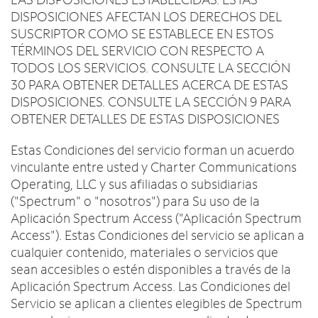
Intercambiar dispositivo
c
English
DISPOSICIONES AFECTAN LOS DERECHOS DEL
o
MÓVIL
SUSCRIPTOR COMO SE ESTABLECE EN ESTOS
n
Contacta a Spectrum Mobile
TÉRMINOS DEL SERVICIO CON RESPECTO A
t
Ayuda para Mobile
TODOS LOS SERVICIOS. CONSULTE LA SECCIÓN
r
a
30 PARA OBTENER DETALLES ACERCA DE ESTAS
d
DISPOSICIONES. CONSULTE LA SECCIÓN 9 PARA
Encuentra una tienda
a
OBTENER DETALLES DE ESTAS DISPOSICIONES
s
e
Estas Condiciones del servicio forman un acuerdo
n
vinculante entre usted y Charter Communications
l
Operating, LLC y sus afiliadas o subsidiarias
a
("Spectrum" o "nosotros") para Su uso de la
l
Aplicación Spectrum Access ("Aplicación Spectrum
i
Access"). Estas Condiciones del servicio se aplican a
s
cualquier contenido, materiales o servicios que
t
sean accesibles o estén disponibles a través de la
a
Aplicación Spectrum Access. Las Condiciones del
Servicio se aplican a clientes elegibles de Spectrum