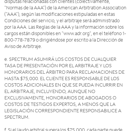
disputas relacionadas con clientes (colectivamente,
"Normas de la AAA") de la American Arbitration Association
("AAA"), según las modificaciones estipuladas en estas
Condiciones del servicio, y el arbitraje será administrado
por la AAA. Las Reglas de la AAA y la información sobre los
cargos están disponibles en "www.adr.org", en el teléfono 1-
800-778-7879 o dirigiéndose por escrito a la Dirección de
Aviso de Arbitraje.
e. SPECTRUM ASUMIRÁ LOS COSTOS DE CUALQUIER
TASA DE PRESENTACIÓN POR EL ARBITRAJE Y LOS
HONORARIOS DEL ÁRBITRO PARA RECLAMACIONES DE
HASTA $75,000. EL CLIENTE ES RESPONSABLE DE LOS
COSTOS ADICIONALES EN QUE SE PUEDA INCURRIR EN
EL ARBITRAJE, INCLUYENDO, AUNQUE NO
EXCLUSIVAMENTE, HONORARIOS DE ABOGADOS O
COSTOS DE TESTIGOS EXPERTOS, A MENOS QUE LA
LEGISLACIÓN CORRESPONDIENTE RESPONSABILICE A
SPECTRUM.
f. Si el laudo arbitral supera los $75,000, cada parte puede