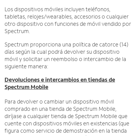
Intercambiar dispositivo
c
English
o
Los dispositivos móviles incluyen teléfonos,
MÓVIL
n
tabletas, relojes/wearables, accesorios o cualquier
Contacta a Spectrum Mobile
t
otro dispositivo con funciones de móvil vendido por
Ayuda para Mobile
r
Spectrum.
a
d
Encuentra una tienda
Spectrum proporciona una política de catorce (14)
a
días según la cual podrá devolver su dispositivo
s
móvil y solicitar un reembolso o intercambio de la
e
siguiente manera:
n
l
Devoluciones e intercambios en tiendas de
a
Spectrum Mobile
l
i
Para devolver o cambiar un dispositivo móvil
s
comprado en una tienda de Spectrum Mobile,
t
a
diríjase a cualquier tienda de Spectrum Mobile que
cuente con dispositivos móviles en existencias (que
figura como servicio de demostración en la tienda