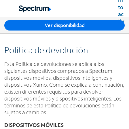
Residencial
Business
T
Ver disponibilidad
Paquetes
r
Ver paquetes
e
Internet
s
Mejores ofertas
Política de devolución
s
Spectrum Internet
Ofertas en tu área
TV
u
Planes de Internet
g
Esta Política de devoluciones se aplica a los
TV por cable de Spectrum
Spectrum WiFi
e
Móvil
siguientes dispositivos comprados a Spectrum:
Planes de TV
r
Velocidades disponibles
dispositivos móviles, dispositivos inteligentes y
Spectrum Mobile
e
Streaming de Spectrum
Internet Gig
Teléfono Residencial
dispositivos Xumo. Como se explica a continuación,
n
Planes de datos móviles
Xumo Stream Box
existen diferentes requisitos para devolver
c
Spectrum Voice
Teléfonos móviles
dispositivos móviles y dispositivos inteligentes. Los
Spectrum TV App
Contáctanos
i
Tabletas
términos de esta Política de devoluciones están
a
Deportes en vivo y películas premium
INTERNET, TV Y TELÉFONO RESIDENCIAL
Mi cuenta
s
sujetos a cambios.
Smartwatches
Planes Latino TV
Contacta a Spectrum
e
Trae tu dispositivo
Lista de canales
n
Ayuda de Spectrum
DISPOSITIVOS MÓVILES