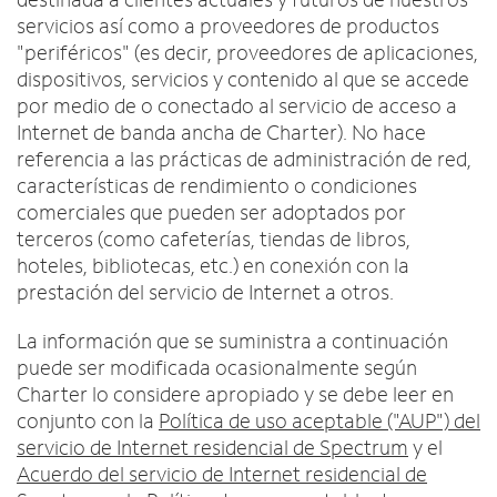
Intercambiar dispositivo
c
English
servicios así como a proveedores de productos
o
MÓVIL
"periféricos" (es decir, proveedores de aplicaciones,
n
Contacta a Spectrum Mobile
dispositivos, servicios y contenido al que se accede
t
Ayuda para Mobile
por medio de o conectado al servicio de acceso a
r
a
Internet de banda ancha de Charter). No hace
d
referencia a las prácticas de administración de red,
Encuentra una tienda
a
características de rendimiento o condiciones
s
comerciales que pueden ser adoptados por
e
terceros (como cafeterías, tiendas de libros,
n
hoteles, bibliotecas, etc.) en conexión con la
l
prestación del servicio de Internet a otros.
a
l
La información que se suministra a continuación
i
puede ser modificada ocasionalmente según
s
Charter lo considere apropiado y se debe leer en
t
conjunto con la
Política de uso aceptable ("AUP") del
a
servicio de Internet residencial de Spectrum
y el
Acuerdo del servicio de Internet residencial de