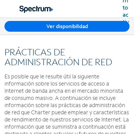
Residencial
Business
T
Ver disponibilidad
Paquetes
r
Ver paquetes
e
Internet
s
Mejores ofertas
PRÁCTICAS DE
s
Spectrum Internet
Ofertas en tu área
TV
u
ADMINISTRACIÓN DE RED
Planes de Internet
g
TV por cable de Spectrum
Spectrum WiFi
e
Móvil
Es posible que le resulte útil la siguiente
Planes de TV
r
Velocidades disponibles
Spectrum Mobile
información sobre los servicios de acceso a
e
Streaming de Spectrum
Internet Gig
Teléfono Residencial
n
Internet de banda ancha en el mercado minorista
Planes de datos móviles
Xumo Stream Box
c
de consumo masivo. A continuación se incluye
Spectrum Voice
Teléfonos móviles
Spectrum TV App
Contáctanos
i
información sobre las prácticas de administración
Tabletas
a
Deportes en vivo y películas premium
de red que Charter puede emplear y características
INTERNET, TV Y TELÉFONO RESIDENCIAL
Mi cuenta
s
Smartwatches
de rendimiento de nuestros servicios de Internet. La
Planes Latino TV
Contacta a Spectrum
e
Trae tu dispositivo
información que se suministra a continuación está
Lista de canales
n
Ayuda de Spectrum
destinada a clientes actuales y futuros de nuestros