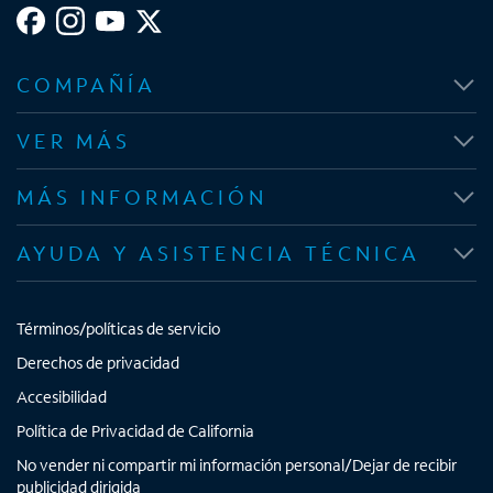
S
S
S
S
e
e
e
e
COMPAÑÍA
a
a
a
a
b
b
b
b
VER MÁS
r
r
r
r
e
e
e
e
MÁS INFORMACIÓN
e
e
e
e
n
n
n
n
AYUDA Y ASISTENCIA TÉCNICA
u
u
u
u
n
n
n
n
a
a
a
a
Términos/políticas de servicio
p
p
p
p
e
e
e
e
Derechos de privacidad
s
s
s
s
Accesibilidad
t
t
t
t
Política de Privacidad de California
a
a
a
a
No vender ni compartir mi información personal/Dejar de recibir
ñ
ñ
ñ
ñ
publicidad dirigida