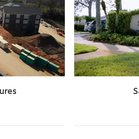
ures
S