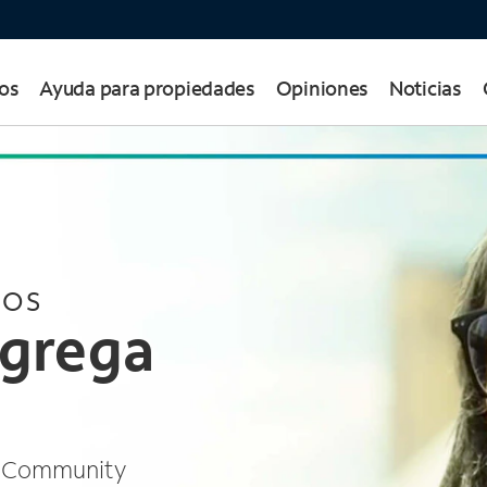
os
Ayuda para propiedades
Opiniones
Noticias
IOS
agrega
m Community