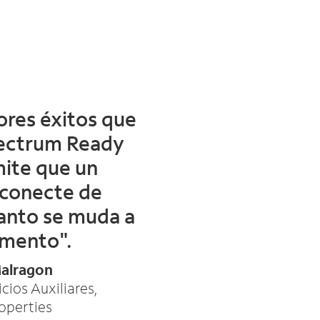
ores éxitos que
ectrum Ready
ite que un
 conecte de
anto se muda a
amento".
alragon
cios Auxiliares,
operties