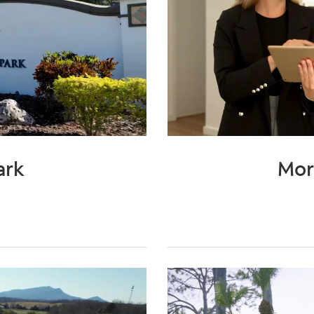
ark
Mor