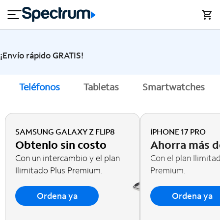
en
si
I
close
cia
n
n
l
e
t
s
e
s
r
¡Envío rápido GRATIS!
n
M
e
ó
T
Teléfonos
Tabletas
Smartwatches
t
vi
V
l
y
h
o
A
SAMSUNG GALAXY Z FLIP8
iPHONE 17 PRO
g
y
Obtenlo sin costo
Ahorra más d
a
u
r
Con un intercambio y el plan
Con el plan Ilimita
d
Ilimitado Plus Premium.
Premium.
a
Ordena ya
Ordena ya