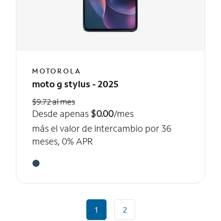
MOTOROLA
moto g stylus - 2025
$9.72 al mes
Desde apenas
$0.00
/mes
más el valor de intercambio por 36
meses, 0% APR
1
2