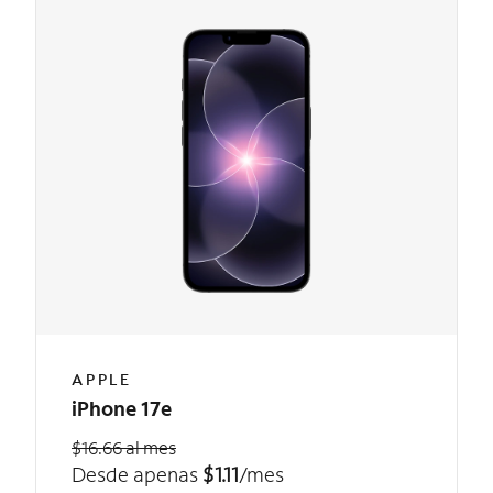
APPLE
iPhone 17e
$16.66 al mes
Desde apenas
$1.11
/mes