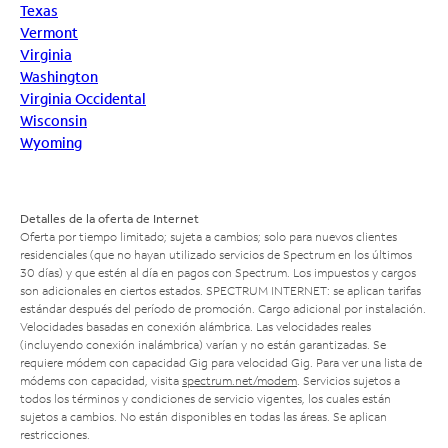
Texas
Vermont
Virginia
Washington
Virginia Occidental
Wisconsin
Wyoming
Detalles de la oferta de Internet
Oferta por tiempo limitado; sujeta a cambios; solo para nuevos clientes
residenciales (que no hayan utilizado servicios de Spectrum en los últimos
30 días) y que estén al día en pagos con Spectrum. Los impuestos y cargos
son adicionales en ciertos estados. SPECTRUM INTERNET: se aplican tarifas
estándar después del período de promoción. Cargo adicional por instalación.
Velocidades basadas en conexión alámbrica. Las velocidades reales
(incluyendo conexión inalámbrica) varían y no están garantizadas. Se
requiere módem con capacidad Gig para velocidad Gig. Para ver una lista de
módems con capacidad, visita
spectrum.net/modem
. Servicios sujetos a
todos los términos y condiciones de servicio vigentes, los cuales están
sujetos a cambios. No están disponibles en todas las áreas. Se aplican
restricciones.