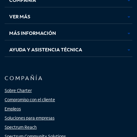
en
en
en
en
una
una
una
una
VER MÁS
pestaña
pestaña
pestaña
pestaña
nueva
nueva
nueva
nueva
MÁS INFORMACIÓN
AYUDA Y ASISTENCIA TÉCNICA
COMPAÑÍA
Sobre Charter
Compromiso con el cliente
Empleos
Soluciones para empresas
Spectrum Reach
Spectrum Community Solutions