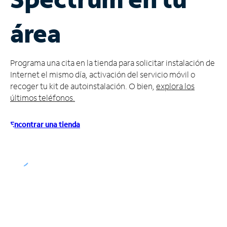
Administrar
área
cuenta
Encuentra
una
Programa una cita en la tienda para solicitar instalación de
tienda
Internet el mismo día, activación del servicio móvil o
recoger tu kit de autoinstalación. O bien,
explora los
últimos teléfonos.
Encontrar una tienda