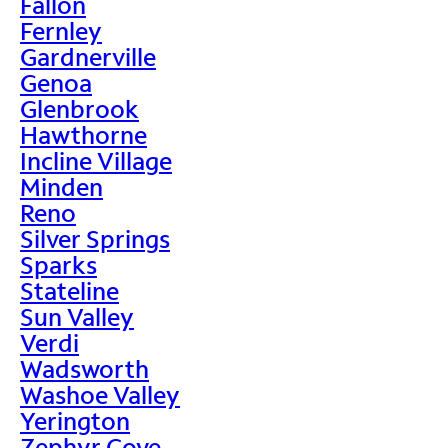
Fallon
Fernley
Gardnerville
Genoa
Glenbrook
Hawthorne
Incline Village
Minden
Reno
Silver Springs
Sparks
Stateline
Sun Valley
Verdi
Wadsworth
Washoe Valley
Yerington
Zephyr Cove