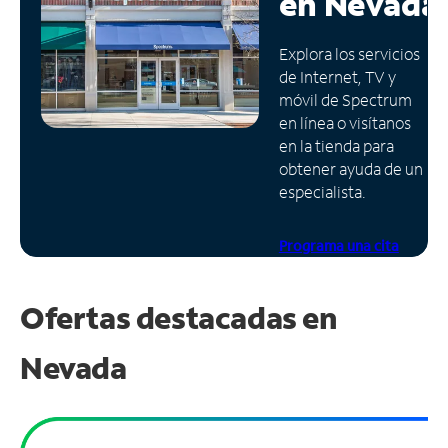
en
Nevada
Administrar
Explora los servicios
cuenta
de Internet, TV y
Encuentra
móvil de Spectrum
una
en línea o visítanos
tienda
en la tienda para
obtener ayuda de un
especialista.
Programa una cita
Ofertas destacadas en
Nevada