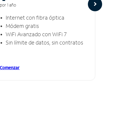
por 1 año
por 1 año
Internet con fibra óptica
Intern
Módem gratis
Módem
WiFi Avanzado con WiFi 7
Invinc
Sin límite de datos, sin contratos
Sin lí
Comenzar
Comenzar