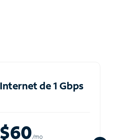
Internet de 1 Gbps
Inte
$60
$8
/m
o