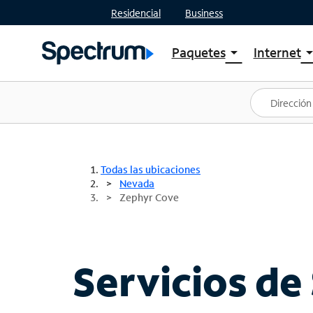
Residencial
Business
Paquetes
Internet
arrow_drop_down
arrow_drop
Ver paquetes
Spectr
Spectrum One
Planes
Mejores ofertas
Spectr
Ofertas en tu área
Intern
Todas las ubicaciones
Nevada
Zephyr Cove
Servicios de