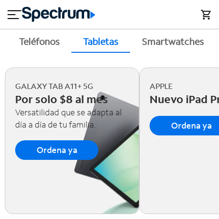
en
si
I
close
cia
n
n
l
e
t
s
e
Teléfonos
Tabletas
Smartwatches
s
r
n
M
e
ó
T
t
vi
V
GALAXY TAB A11+ 5G
APPLE
Por solo $8 al mes
Nuevo iPad P
l
y
h
Versatilidad que se adapta al
o
día a día de tu familia.
Ordena ya
A
g
y
a
Ordena ya
u
r
d
a