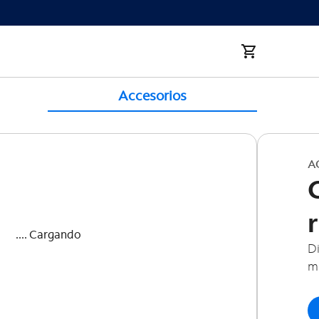
Accesorios
A
.... Cargando
Di
m