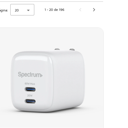
1 - 20 de 196
ágina:
20