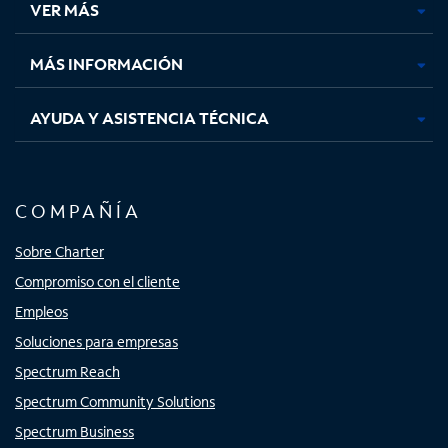
VER MÁS
pestaña
pestaña
pestaña
pestaña
nueva
nueva
nueva
nueva
MÁS INFORMACIÓN
AYUDA Y ASISTENCIA TÉCNICA
COMPAÑÍA
Sobre Charter
Compromiso con el cliente
Empleos
Soluciones para empresas
Spectrum Reach
Spectrum Community Solutions
Spectrum Business