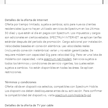
Detalles de la oferta de Internet
Oferta por tiempo limitado; sujeta a cambios; solo para nuevos clientes
residenciales (que no hayan utilizado servicios de Spectrum en los últimos
30 días) y que estén al día en pagos con Spectrum. Los impuestos y cargos
son adicionales en ciertos estados. SPECTRUM INTERNET: se aplican tarifas
estándar después del período de promoción. Cargo adicional por instalación.
Velocidades basadas en conexión alámbrica. Las velocidades reales
(incluyendo conexión inalámbrica) varían y no están garantizadas. Se
requiere módem con capacidad Gig para velocidad Gig. Para ver una lista de
módems con capacidad, visita
spectrum.net/modem
. Servicios sujetos a
todos los términos y condiciones de servicio vigentes, los cuales están
sujetos a cambios. No están disponibles en todas las áreas. Se aplican
restricciones.
Términos y condiciones
Oferta válida en dispositivos selectos, compatibles con Spectrum Mobile.
Los dispositivos deben desbloquearse antes de su activación. Para confirmar
la compatibilidad del dispositivo, visita
spectrum.com/mobile/byod
.
Detalles de la oferta de TV por cable