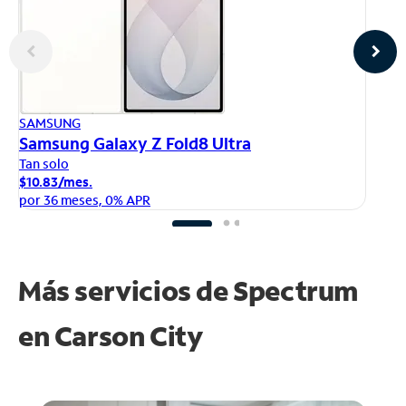
AP
SAMSUNG
iP
Samsung Galaxy Z Fold8 Ultra
Ta
Tan solo
$1
$10.83/mes.
po
por 36 meses, 0% APR
Más servicios de Spectrum
en
Carson City