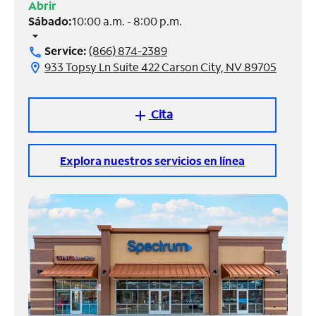
Abrir
Sábado:
10:00 a.m. - 8:00 p.m.
Administrar
arrow_drop_down
cuenta
Service:
(866) 874-2389
call
Encuentra
933 Topsy Ln Suite 422 Carson City, NV 89705
location_on
una
tienda
Cita
add
Explora nuestros servicios en línea