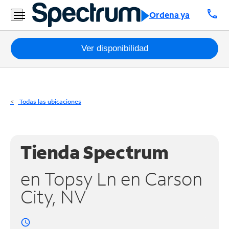
Residencial
call
Ordena ya
Business
Paquetes
Ver disponibilidad
Internet
TV
Todas las ubicaciones
Móvil
Teléfono
Tienda Spectrum
Residencial
en Topsy Ln en Carson
Business
City, NV
Contáctanos
access_time
Inglés