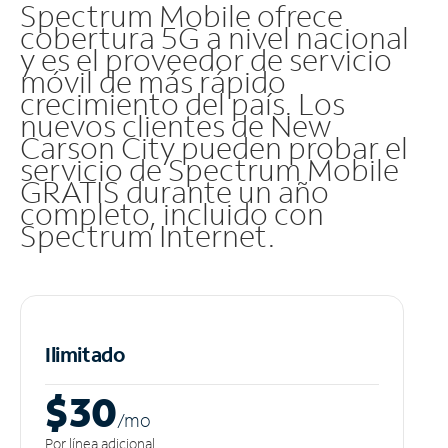
Spectrum Mobile ofrece
cobertura 5G a nivel nacional
y es el proveedor de servicio
móvil de más rápido
crecimiento del país. Los
nuevos clientes de New
Carson City pueden probar el
servicio de Spectrum Mobile
GRATIS durante un año
completo, incluido con
Spectrum Internet.
Ilimitado
$30
/m
o
Por línea adicional