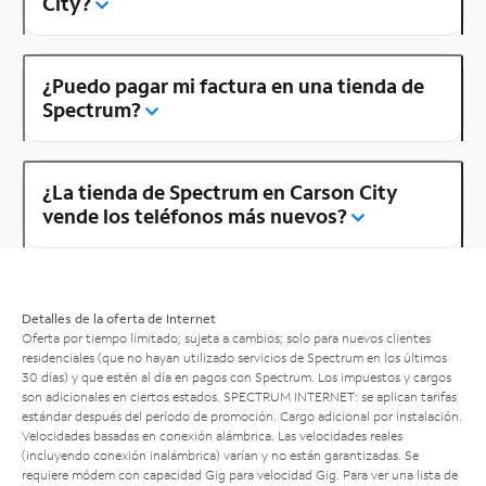
City?
¿Puedo pagar mi factura en una tienda de
Spectrum?
¿La tienda de Spectrum en Carson City
vende los teléfonos más nuevos?
Detalles de la oferta de Internet
Oferta por tiempo limitado; sujeta a cambios; solo para nuevos clientes
residenciales (que no hayan utilizado servicios de Spectrum en los últimos
30 días) y que estén al día en pagos con Spectrum. Los impuestos y cargos
son adicionales en ciertos estados. SPECTRUM INTERNET: se aplican tarifas
estándar después del período de promoción. Cargo adicional por instalación.
Velocidades basadas en conexión alámbrica. Las velocidades reales
(incluyendo conexión inalámbrica) varían y no están garantizadas. Se
requiere módem con capacidad Gig para velocidad Gig. Para ver una lista de