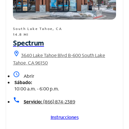
South Lake Tahoe, CA
14.8 MI
Spectrum
location_on
3640 Lake Tahoe Blvd B-600 South Lake
Tahoe, CA 96150
access_time
Abrir
Sábado:
10:00 a.m. - 6:00 p.m.
call
Servicio:
(866) 874-2389
Instrucciones