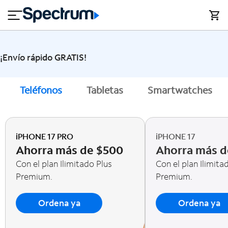
en
si
I
Explorar los nuevos smartphones
close
cia
n
n
l
e
t
s
e
s
r
¡Envío rápido GRATIS!
n
M
e
ó
T
Teléfonos
Tabletas
Smartwatches
t
vi
V
l
y
h
o
A
iPHONE 17 PRO
iPHONE 17
g
y
Ahorra más de $500
Ahorra más d
a
u
r
Con el plan Ilimitado Plus
Con el plan Ilimita
d
Premium.
Premium.
a
Ordena ya
Ordena ya