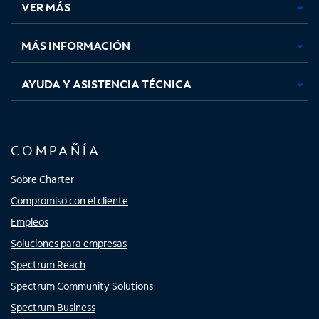
VER MÁS
pestaña
pestaña
pestaña
pestaña
nueva
nueva
nueva
nueva
MÁS INFORMACIÓN
AYUDA Y ASISTENCIA TÉCNICA
COMPAÑÍA
Sobre Charter
Compromiso con el cliente
Empleos
Soluciones para empresas
Spectrum Reach
Spectrum Community Solutions
Spectrum Business