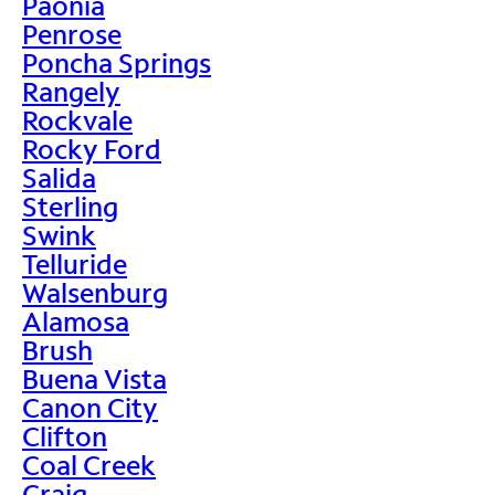
Paonia
Penrose
Poncha Springs
Rangely
Rockvale
Rocky Ford
Salida
Sterling
Swink
Telluride
Walsenburg
Alamosa
Brush
Buena Vista
Canon City
Clifton
Coal Creek
Craig