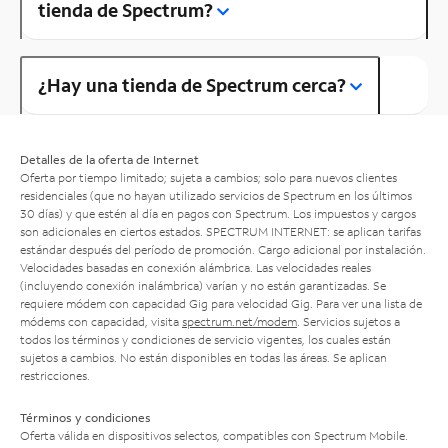
tienda de Spectrum?
¿Hay una tienda de Spectrum cerca?
Detalles de la oferta de Internet
Oferta por tiempo limitado; sujeta a cambios; solo para nuevos clientes
residenciales (que no hayan utilizado servicios de Spectrum en los últimos
30 días) y que estén al día en pagos con Spectrum. Los impuestos y cargos
son adicionales en ciertos estados. SPECTRUM INTERNET: se aplican tarifas
estándar después del período de promoción. Cargo adicional por instalación.
Velocidades basadas en conexión alámbrica. Las velocidades reales
(incluyendo conexión inalámbrica) varían y no están garantizadas. Se
requiere módem con capacidad Gig para velocidad Gig. Para ver una lista de
módems con capacidad, visita
spectrum.net/modem
. Servicios sujetos a
todos los términos y condiciones de servicio vigentes, los cuales están
sujetos a cambios. No están disponibles en todas las áreas. Se aplican
restricciones.
Términos y condiciones
Oferta válida en dispositivos selectos, compatibles con Spectrum Mobile.