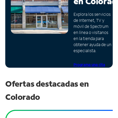
en
Colorad
Administrar
Explora los servicios
cuenta
de Internet, TV y
Encuentra
móvil de Spectrum
una
en línea o visítanos
tienda
en la tienda para
obtener ayuda de un
especialista.
Programa una cita
Ofertas destacadas en
Colorado