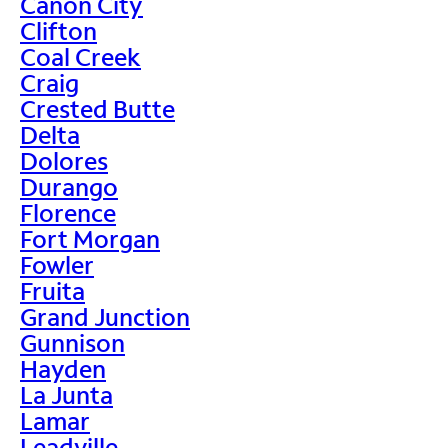
Canon City
Clifton
Coal Creek
Craig
Crested Butte
Delta
Dolores
Durango
Florence
Fort Morgan
Fowler
Fruita
Grand Junction
Gunnison
Hayden
La Junta
Lamar
Leadville