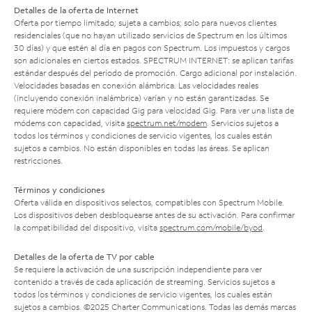
Detalles de la oferta de Internet
Oferta por tiempo limitado; sujeta a cambios; solo para nuevos clientes
residenciales (que no hayan utilizado servicios de Spectrum en los últimos
30 días) y que estén al día en pagos con Spectrum. Los impuestos y cargos
son adicionales en ciertos estados. SPECTRUM INTERNET: se aplican tarifas
estándar después del período de promoción. Cargo adicional por instalación.
Velocidades basadas en conexión alámbrica. Las velocidades reales
(incluyendo conexión inalámbrica) varían y no están garantizadas. Se
requiere módem con capacidad Gig para velocidad Gig. Para ver una lista de
módems con capacidad, visita
spectrum.net/modem
. Servicios sujetos a
todos los términos y condiciones de servicio vigentes, los cuales están
sujetos a cambios. No están disponibles en todas las áreas. Se aplican
restricciones.
Términos y condiciones
Oferta válida en dispositivos selectos, compatibles con Spectrum Mobile.
Los dispositivos deben desbloquearse antes de su activación. Para confirmar
la compatibilidad del dispositivo, visita
spectrum.com/mobile/byod
.
Detalles de la oferta de TV por cable
Se requiere la activación de una suscripción independiente para ver
contenido a través de cada aplicación de streaming. Servicios sujetos a
todos los términos y condiciones de servicio vigentes, los cuales están
sujetos a cambios. ©2025 Charter Communications. Todas las demás marcas