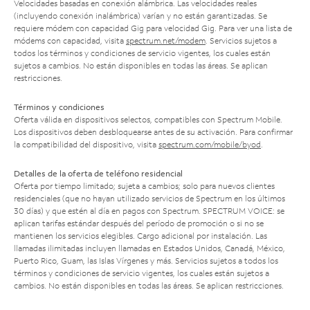
Velocidades basadas en conexión alámbrica. Las velocidades reales
(incluyendo conexión inalámbrica) varían y no están garantizadas. Se
requiere módem con capacidad Gig para velocidad Gig. Para ver una lista de
módems con capacidad, visita
spectrum.net/modem
. Servicios sujetos a
todos los términos y condiciones de servicio vigentes, los cuales están
sujetos a cambios. No están disponibles en todas las áreas. Se aplican
restricciones.
Términos y condiciones
Oferta válida en dispositivos selectos, compatibles con Spectrum Mobile.
Los dispositivos deben desbloquearse antes de su activación. Para confirmar
la compatibilidad del dispositivo, visita
spectrum.com/mobile/byod
.
Detalles de la oferta de teléfono residencial
Oferta por tiempo limitado; sujeta a cambios; solo para nuevos clientes
residenciales (que no hayan utilizado servicios de Spectrum en los últimos
30 días) y que estén al día en pagos con Spectrum. SPECTRUM VOICE: se
aplican tarifas estándar después del período de promoción o si no se
mantienen los servicios elegibles. Cargo adicional por instalación. Las
llamadas ilimitadas incluyen llamadas en Estados Unidos, Canadá, México,
Puerto Rico, Guam, las Islas Vírgenes y más. Servicios sujetos a todos los
términos y condiciones de servicio vigentes, los cuales están sujetos a
cambios. No están disponibles en todas las áreas. Se aplican restricciones.