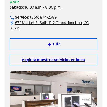
Abrir
Sábado:
10:00 a.m. - 8:00 p.m.
Administrar
arrow_drop_down
cuenta
Service:
(866) 874-2389
call
Encuentra
632 Market St Suite E-2 Grand Junction, CO
location_on
una
81505
tienda
Cita
add
Explora nuestros servicios en línea