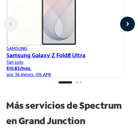
AP
SAMSUNG
iP
Samsung Galaxy Z Fold8 Ultra
Ta
Tan solo
$1
$10.83/mes.
po
por 36 meses, 0% APR
Más servicios de Spectrum
en
Grand Junction