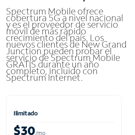
Spectrum Mobile ofrece
cobertura 5G a nivel nacional
y es el proveedor de servicio
móvil de más rápido
crecimiento del país. Los
nuevos clientes de New Grand
Junction pueden probar el
servicio de Spectrum Mobile
GRATIS durante un año
completo, incluido con
Spectrum Internet.
Ilimitado
$30
/m
o