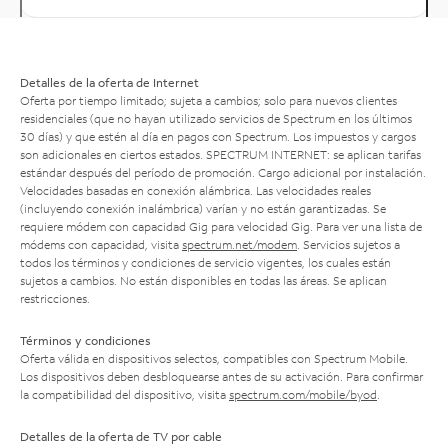
Detalles de la oferta de Internet
Oferta por tiempo limitado; sujeta a cambios; solo para nuevos clientes
residenciales (que no hayan utilizado servicios de Spectrum en los últimos
30 días) y que estén al día en pagos con Spectrum. Los impuestos y cargos
son adicionales en ciertos estados. SPECTRUM INTERNET: se aplican tarifas
estándar después del período de promoción. Cargo adicional por instalación.
Velocidades basadas en conexión alámbrica. Las velocidades reales
(incluyendo conexión inalámbrica) varían y no están garantizadas. Se
requiere módem con capacidad Gig para velocidad Gig. Para ver una lista de
módems con capacidad, visita
spectrum.net/modem
. Servicios sujetos a
todos los términos y condiciones de servicio vigentes, los cuales están
sujetos a cambios. No están disponibles en todas las áreas. Se aplican
restricciones.
Términos y condiciones
Oferta válida en dispositivos selectos, compatibles con Spectrum Mobile.
Los dispositivos deben desbloquearse antes de su activación. Para confirmar
la compatibilidad del dispositivo, visita
spectrum.com/mobile/byod
.
Detalles de la oferta de TV por cable