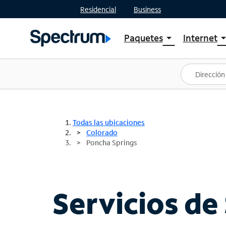
Residencial
Business
Paquetes
Internet
arrow_drop_down
arrow_drop
Ver paquetes
Spectr
Spectrum One
Planes
Mejores ofertas
Spectr
Ofertas en tu área
Intern
Todas las ubicaciones
Colorado
Poncha Springs
Servicios de