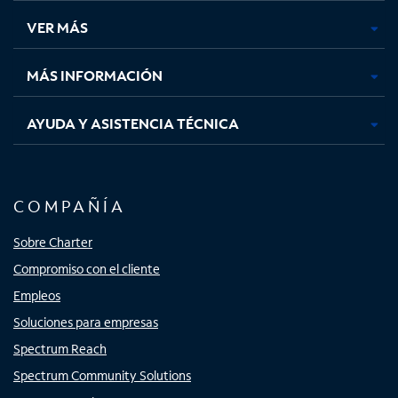
una
una
una
una
VER MÁS
pestaña
pestaña
pestaña
pestaña
nueva
nueva
nueva
nueva
MÁS INFORMACIÓN
AYUDA Y ASISTENCIA TÉCNICA
COMPAÑÍA
Sobre Charter
Compromiso con el cliente
Empleos
Soluciones para empresas
Spectrum Reach
Spectrum Community Solutions