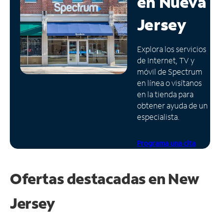
en
Nueva
Administrar
Jersey
cuenta
Encuentra
Explora los servicios
una
de Internet, TV y
tienda
móvil de Spectrum
en línea o visítanos
en la tienda para
obtener ayuda de un
especialista.
Programa una cita
Ofertas destacadas en
New
Jersey