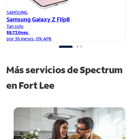
AP
SAMSUNG
iP
Samsung Galaxy Z Flip8
Ta
Tan solo
$1
$9.73/mes.
po
por 36 meses, 0% APR
Más servicios de Spectrum
en
Fort Lee