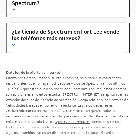
Spectrum?
¿La tienda de Spectrum en Fort Lee vende
los teléfonos más nuevos?
Detalles de la oferta de Internet
Oferta por tiempo limitado; sujeta a cambios; solo para nuevos clientes
residenciales (que no hayan utilizado servicios de Spectrum en los últimos
30 días) y que estén al día en pagos con Spectrum. Los impuestos y cargos
son adicionales en ciertos estados. SPECTRUM INTERNET: se aplican tarifas
estándar después del período de promoción. Cargo adicional por instalación.
Velocidades basadas en conexión alámbrica. Las velocidades reales
(incluyendo conexión inalámbrica) varían y no están garantizadas. Se
requiere módem con capacidad Gig para velocidad Gig. Para ver una lista de
módems con capacidad, visita
spectrum.net/modem
. Servicios sujetos a
todos los términos y condiciones de servicio vigentes, los cuales están
sujetos a cambios. No están disponibles en todas las áreas. Se aplican