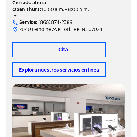
Cerrado ahora
Open Thurs:
10:00 a.m. - 8:00 p.m.
Administrar
arrow_drop_down
cuenta
Service:
(866) 874-2389
call
Encuentra
2040 Lemoine Ave Fort Lee, NJ 07024
location_on
una
tienda
Cita
add
Explora nuestros servicios en línea