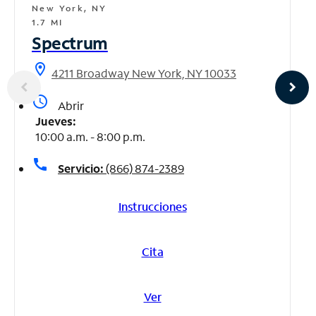
New York, NY
1.7 MI
Spectrum
location_on
4211 Broadway New York, NY 10033
access_time
Abrir
Jueves:
10:00 a.m. - 8:00 p.m.
call
Servicio:
(866) 874-2389
Instrucciones
Cita
Ver