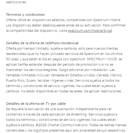
restricciones.
Términos y condiciones
Oferta válida en dispositivos selectos, compatibles con Spectrum Mobile.
Los dispositivos deben desbloquearse antes de su activación. Para confirmar
la compatibilidad del dispositivo, visita
spectrum.com/mobile/byod
.
Detalles de la oferta de teléfono residencial
Oferta por tiempo limitado; sujeta a cambios; solo para nuevos clientes
residenciales (que no hayan utilizado servicios de Spectrum en los últimos
30 días) y que estén al día en pagos con Spectrum. SPECTRUM VOICE: se
aplican tarifas estándar después del período de promoción o si no se
mantienen los servicios elegibles. Cargo adicional por instalación. Las
llamadas ilimitadas incluyen llamadas en Estados Unidos, Canadá, México,
Puerto Rico, Guam, las Islas Vírgenes y más. Servicios sujetos a todos los
términos y condiciones de servicio vigentes, los cuales están sujetos a
cambios. No están disponibles en todas las áreas. Se aplican restricciones.
Detalles de la oferta de TV por cable
Se requiere la activación de una suscripción independiente para ver
contenido a través de cada aplicación de streaming. Servicios sujetos a
todos los términos y condiciones de servicio vigentes, los cuales están
sujetos a cambios. ©2025 Charter Communications. Todas las demás marcas
comerciales y los logotipos presentes aquí son propiedad de sus respectivos