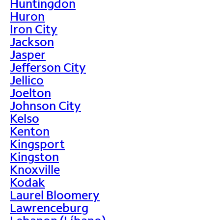
Huntingdon
Huron
Iron City
Jackson
Jasper
Jefferson City
Jellico
Joelton
Johnson City
Kelso
Kenton
Kingsport
Kingston
Knoxville
Kodak
Laurel Bloomery
Lawrenceburg