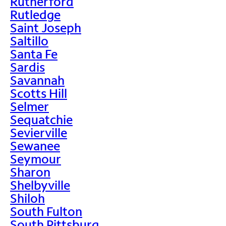
Rutherford
Rutledge
Saint Joseph
Saltillo
Santa Fe
Sardis
Savannah
Scotts Hill
Selmer
Sequatchie
Sevierville
Sewanee
Seymour
Sharon
Shelbyville
Shiloh
South Fulton
South Pittsburg