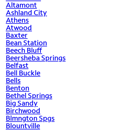
Altamont
Ashland City
Athens
Atwood
Baxter
Bean Station
Beech Bluff
Beersheba Springs
Belfast
Bell Buckle
Bells
Benton
Bethel Springs
Big Sandy
Birchwood
Blmngton Spgs
Blountville