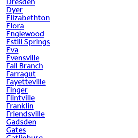
Dresden
Dyer
Elizabethton
Elora
Englewood
Estill Springs
Eva
Evensville
Fall Branch
Farragut
Fayetteville
Finger
Flintville
Franklin
Friendsville
Gadsden
Gates
Gatlinburg