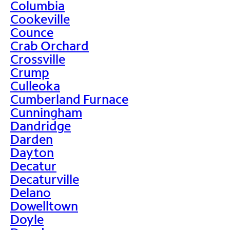
Columbia
Cookeville
Counce
Crab Orchard
Crossville
Crump
Culleoka
Cumberland Furnace
Cunningham
Dandridge
Darden
Dayton
Decatur
Decaturville
Delano
Dowelltown
Doyle