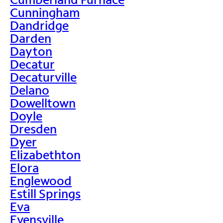
Cunningham
Dandridge
Darden
Dayton
Decatur
Decaturville
Delano
Dowelltown
Doyle
Dresden
Dyer
Elizabethton
Elora
Englewood
Estill Springs
Eva
Evensville