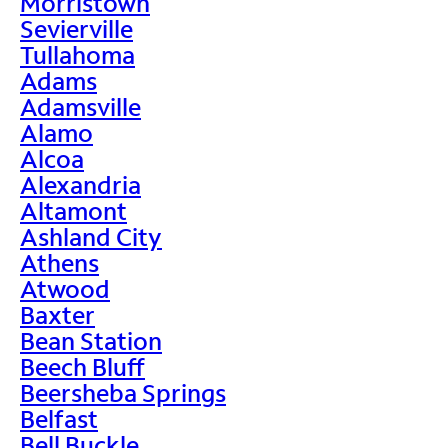
Morristown
Sevierville
Tullahoma
Adams
Adamsville
Alamo
Alcoa
Alexandria
Altamont
Ashland City
Athens
Atwood
Baxter
Bean Station
Beech Bluff
Beersheba Springs
Belfast
Bell Buckle