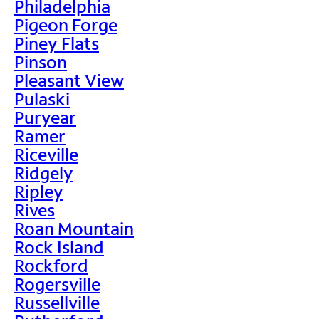
Philadelphia
Pigeon Forge
Piney Flats
Pinson
Pleasant View
Pulaski
Puryear
Ramer
Riceville
Ridgely
Ripley
Rives
Roan Mountain
Rock Island
Rockford
Rogersville
Russellville