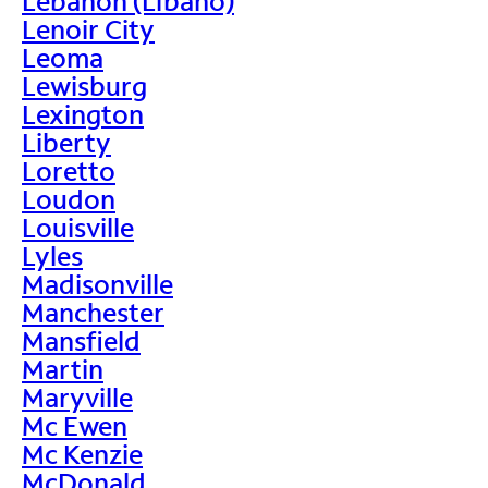
Lebanon (Líbano)
Lenoir City
Leoma
Lewisburg
Lexington
Liberty
Loretto
Loudon
Louisville
Lyles
Madisonville
Manchester
Mansfield
Martin
Maryville
Mc Ewen
Mc Kenzie
McDonald