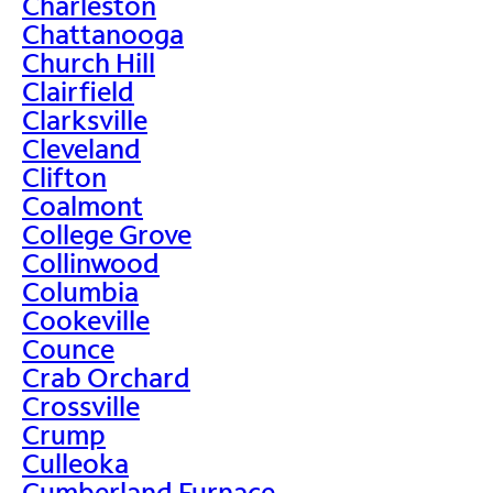
Charleston
Chattanooga
Church Hill
Clairfield
Clarksville
Cleveland
Clifton
Coalmont
College Grove
Collinwood
Columbia
Cookeville
Counce
Crab Orchard
Crossville
Crump
Culleoka
Cumberland Furnace