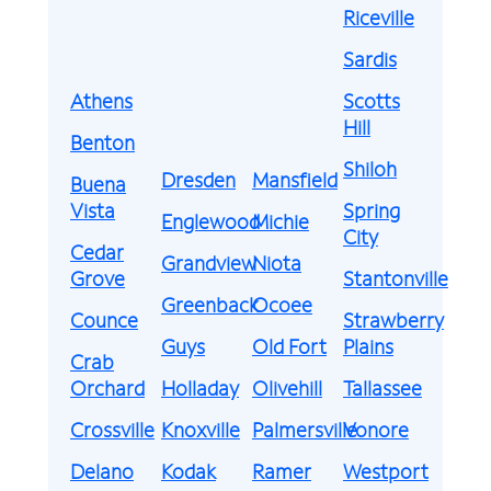
Riceville
Sardis
Athens
Scotts
Hill
Benton
Shiloh
Dresden
Mansfield
Buena
Vista
Spring
Englewood
Michie
City
Cedar
Grandview
Niota
Grove
Stantonville
Greenback
Ocoee
Counce
Strawberry
Guys
Old Fort
Plains
Crab
Orchard
Holladay
Olivehill
Tallassee
Crossville
Knoxville
Palmersville
Vonore
Delano
Kodak
Ramer
Westport