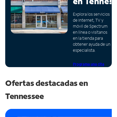
en
Tennes
Administrar
Explora los servicios
cuenta
de Internet, TV y
Encuentra
móvil de Spectrum
una
en línea o visítanos
tienda
en la tienda para
obtener ayuda de un
especialista.
Programa una cita
Ofertas destacadas en
Tennessee