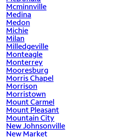
Mcminnville
Medina
Medon
Michie
Milan
Milledgeville
Monteagle
Monterrey
Mooresburg
Morris Chapel
Morrison
Morristown
Mount Carmel
Mount Pleasant
Mountain City
New Johnsonville
New Market