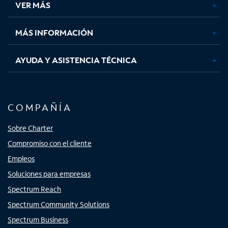
VER MÁS
pestaña
pestaña
pestaña
pestaña
nueva
nueva
nueva
nueva
MÁS INFORMACIÓN
AYUDA Y ASISTENCIA TÉCNICA
COMPAÑÍA
Sobre Charter
Compromiso con el cliente
Empleos
Soluciones para empresas
Spectrum Reach
Spectrum Community Solutions
Spectrum Business