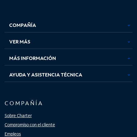
Facebook,
Instagram,
Youtube,
X,
se
se
se
se
COMPAÑÍA
abre
abre
abre
abre
en
en
en
en
una
una
una
una
VER MÁS
pestaña
pestaña
pestaña
pestaña
nueva
nueva
nueva
nueva
MÁS INFORMACIÓN
AYUDA Y ASISTENCIA TÉCNICA
COMPAÑÍA
Sobre Charter
Compromiso con el cliente
Empleos