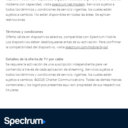
módems con capacidad, visita
spectrum.net/modem
. Servicios sujetos a
todos los términos y condiciones de servicio vigentes, los cuales están
sujetos a cambios. No están disponibles en todas las áreas. Se aplican
restricciones.
Términos y condiciones
Oferta válida en dispositivos selectos, compatibles con Spectrum Mobile.
Los dispositivos deben desbloquearse antes de su activación. Para confirmar
la compatibilidad del dispositivo, visita
spectrum.com/mobile/byod
.
Detalles de la oferta de TV por cable
Se requiere la activación de una suscripción independiente para ver
contenido a través de cada aplicación de streaming. Servicios sujetos a
todos los términos y condiciones de servicio vigentes, los cuales están
sujetos a cambios. ©2025 Charter Communications. Todas las demás marcas
comerciales y los logotipos presentes aquí son propiedad de sus respectivos
titulares.