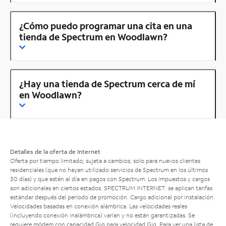
¿Cómo puedo programar una cita en una
tienda de Spectrum en Woodlawn?
¿Hay una tienda de Spectrum cerca de mí
en Woodlawn?
Detalles de la oferta de Internet
Oferta por tiempo limitado; sujeta a cambios; solo para nuevos clientes
residenciales (que no hayan utilizado servicios de Spectrum en los últimos
30 días) y que estén al día en pagos con Spectrum. Los impuestos y cargos
son adicionales en ciertos estados. SPECTRUM INTERNET: se aplican tarifas
estándar después del período de promoción. Cargo adicional por instalación.
Velocidades basadas en conexión alámbrica. Las velocidades reales
(incluyendo conexión inalámbrica) varían y no están garantizadas. Se
requiere módem con capacidad Gig para velocidad Gig. Para ver una lista de