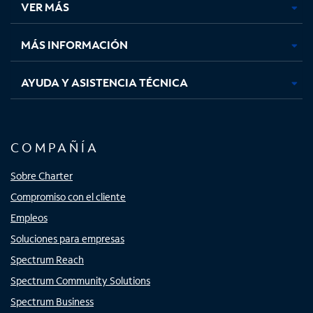
VER MÁS
pestaña
pestaña
pestaña
pestaña
nueva
nueva
nueva
nueva
MÁS INFORMACIÓN
AYUDA Y ASISTENCIA TÉCNICA
COMPAÑÍA
Sobre Charter
Compromiso con el cliente
Empleos
Soluciones para empresas
Spectrum Reach
Spectrum Community Solutions
Spectrum Business