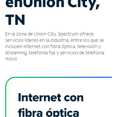
en
Union City,
Administrar
TN
cuenta
Encuentra
una
En la zona de Union City, Spectrum ofrece
tienda
servicios líderes en la industria, entre los que se
incluyen Internet con fibra óptica, televisión y
streaming, telefonía fija y servicios de telefonía
móvil.