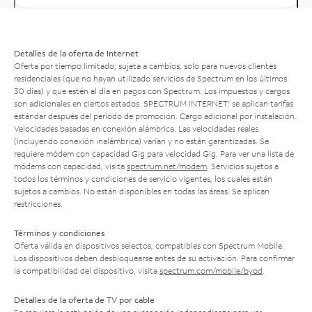
Detalles de la oferta de Internet
Oferta por tiempo limitado; sujeta a cambios; solo para nuevos clientes
residenciales (que no hayan utilizado servicios de Spectrum en los últimos
30 días) y que estén al día en pagos con Spectrum. Los impuestos y cargos
son adicionales en ciertos estados. SPECTRUM INTERNET: se aplican tarifas
estándar después del período de promoción. Cargo adicional por instalación.
Velocidades basadas en conexión alámbrica. Las velocidades reales
(incluyendo conexión inalámbrica) varían y no están garantizadas. Se
requiere módem con capacidad Gig para velocidad Gig. Para ver una lista de
módems con capacidad, visita
spectrum.net/modem
. Servicios sujetos a
todos los términos y condiciones de servicio vigentes, los cuales están
sujetos a cambios. No están disponibles en todas las áreas. Se aplican
restricciones.
Términos y condiciones
Oferta válida en dispositivos selectos, compatibles con Spectrum Mobile.
Los dispositivos deben desbloquearse antes de su activación. Para confirmar
la compatibilidad del dispositivo, visita
spectrum.com/mobile/byod
.
Detalles de la oferta de TV por cable