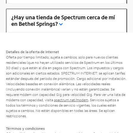
¿Hay una tienda de Spectrum cerca de mí
en Bethel Springs?
Detalles de la oferta de Internet
Oferta por tiempo limitado; sujeta a cambios; solo para nuevos clientes
residenciales (que no hayan utilizado servicios de Spectrum en los últimos
30 días) y que estén al día en pagos con Spectrum. Los impuestos y cargos
son adicionales en ciertos estados. SPECTRUM INTERNET: se aplican tarifas
estándar después del período de promoción. Cargo adicional por instalación.
Velocidades basadas en conexión alámbrica. Las velocidades reales
(incluyendo conexión inalámbrica) varían y no están garantizadas. Se
requiere módem con capacidad Gig para velocidad Gig. Para ver una lista de
módems con capacidad, visita
spectrum.net/modem
. Servicios sujetos a
todos los términos y condiciones de servicio vigentes, los cuales están
sujetos a cambios. No están disponibles en todas las áreas. Se aplican
restricciones.
Términos y condiciones