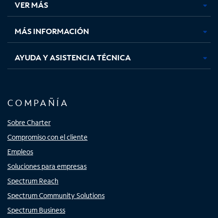
VER MÁS
pestaña
pestaña
pestaña
pestaña
nueva
nueva
nueva
nueva
MÁS INFORMACIÓN
AYUDA Y ASISTENCIA TÉCNICA
COMPAÑÍA
Sobre Charter
Compromiso con el cliente
Empleos
Soluciones para empresas
Spectrum Reach
Spectrum Community Solutions
Spectrum Business