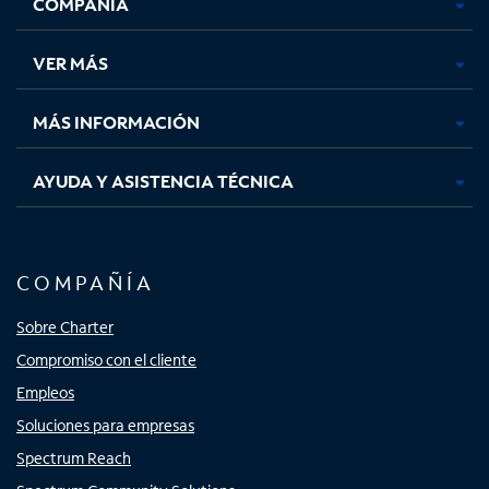
COMPAÑÍA
abre
abre
abre
abre
en
en
en
en
una
una
una
una
VER MÁS
pestaña
pestaña
pestaña
pestaña
nueva
nueva
nueva
nueva
MÁS INFORMACIÓN
AYUDA Y ASISTENCIA TÉCNICA
COMPAÑÍA
Sobre Charter
Compromiso con el cliente
Empleos
Soluciones para empresas
Spectrum Reach