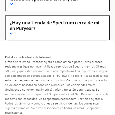
¿Hay una tienda de Spectrum cerca de mí
en Puryear?
Detalles de la oferta de Internet
Oferta por tiempo limitado; sujeta a cambios; solo para nuevos clientes
residenciales (que no hayan utilizado servicios de Spectrum en los últimos
30 días) y que estén al día en pagos con Spectrum. Los impuestos y cargos
son adicionales en ciertos estados. SPECTRUM INTERNET: se aplican tarifas
estándar después del período de promoción. Cargo adicional por instalación.
Velocidades basadas en conexión alámbrica. Las velocidades reales
(incluyendo conexión inalámbrica) varían y no están garantizadas. Se
requiere módem con capacidad Gig para velocidad Gig. Para ver una lista de
módems con capacidad, visita
spectrum.net/modem
. Servicios sujetos a
todos los términos y condiciones de servicio vigentes, los cuales están
sujetos a cambios. No están disponibles en todas las áreas. Se aplican
restricciones.