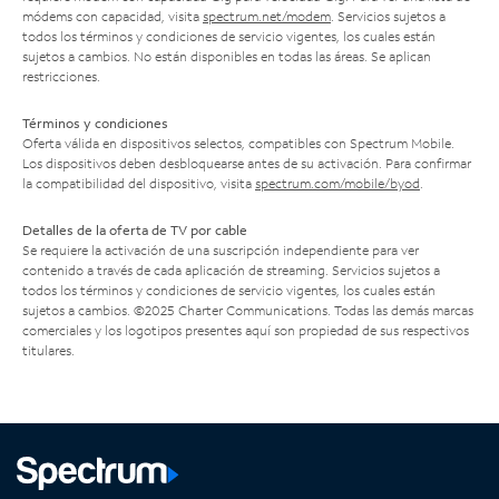
módems con capacidad, visita
spectrum.net/modem
. Servicios sujetos a
todos los términos y condiciones de servicio vigentes, los cuales están
sujetos a cambios. No están disponibles en todas las áreas. Se aplican
restricciones.
Términos y condiciones
Oferta válida en dispositivos selectos, compatibles con Spectrum Mobile.
Los dispositivos deben desbloquearse antes de su activación. Para confirmar
la compatibilidad del dispositivo, visita
spectrum.com/mobile/byod
.
Detalles de la oferta de TV por cable
Se requiere la activación de una suscripción independiente para ver
contenido a través de cada aplicación de streaming. Servicios sujetos a
todos los términos y condiciones de servicio vigentes, los cuales están
sujetos a cambios. ©2025 Charter Communications. Todas las demás marcas
comerciales y los logotipos presentes aquí son propiedad de sus respectivos
titulares.