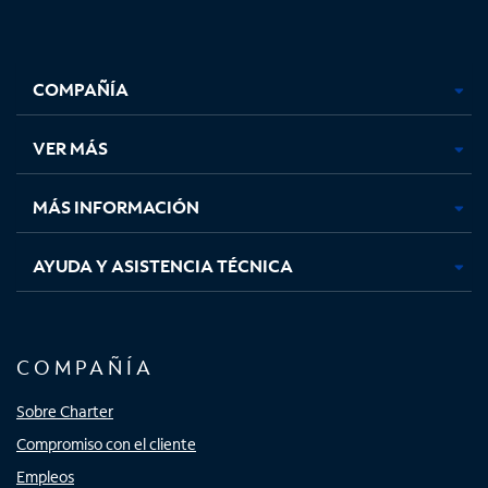
Facebook,
Instagram,
Youtube,
X,
se
se
se
se
COMPAÑÍA
abre
abre
abre
abre
en
en
en
en
una
una
una
una
VER MÁS
pestaña
pestaña
pestaña
pestaña
nueva
nueva
nueva
nueva
MÁS INFORMACIÓN
AYUDA Y ASISTENCIA TÉCNICA
COMPAÑÍA
Sobre Charter
Compromiso con el cliente
Empleos