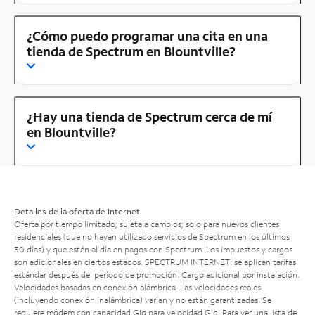
¿Cómo puedo programar una cita en una
tienda de Spectrum en Blountville?
¿Hay una tienda de Spectrum cerca de mí
en Blountville?
Detalles de la oferta de Internet
Oferta por tiempo limitado; sujeta a cambios; solo para nuevos clientes
residenciales (que no hayan utilizado servicios de Spectrum en los últimos
30 días) y que estén al día en pagos con Spectrum. Los impuestos y cargos
son adicionales en ciertos estados. SPECTRUM INTERNET: se aplican tarifas
estándar después del período de promoción. Cargo adicional por instalación.
Velocidades basadas en conexión alámbrica. Las velocidades reales
(incluyendo conexión inalámbrica) varían y no están garantizadas. Se
requiere módem con capacidad Gig para velocidad Gig. Para ver una lista de