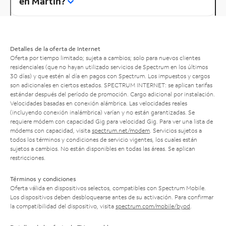
en Martin?
Detalles de la oferta de Internet
Oferta por tiempo limitado; sujeta a cambios; solo para nuevos clientes
residenciales (que no hayan utilizado servicios de Spectrum en los últimos
30 días) y que estén al día en pagos con Spectrum. Los impuestos y cargos
son adicionales en ciertos estados. SPECTRUM INTERNET: se aplican tarifas
estándar después del período de promoción. Cargo adicional por instalación.
Velocidades basadas en conexión alámbrica. Las velocidades reales
(incluyendo conexión inalámbrica) varían y no están garantizadas. Se
requiere módem con capacidad Gig para velocidad Gig. Para ver una lista de
módems con capacidad, visita
spectrum.net/modem
. Servicios sujetos a
todos los términos y condiciones de servicio vigentes, los cuales están
sujetos a cambios. No están disponibles en todas las áreas. Se aplican
restricciones.
Términos y condiciones
Oferta válida en dispositivos selectos, compatibles con Spectrum Mobile.
Los dispositivos deben desbloquearse antes de su activación. Para confirmar
la compatibilidad del dispositivo, visita
spectrum.com/mobile/byod
.