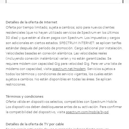
Detalles de la oferta de Internet
Oferta por tiempo limitado; sujeta a cambios; solo para nuevos clientes
residenciales (que no hayan utilizado servicios de Spectrum en los últimos
30 días) y que estén al día en pagos con Spectrum. Los impuestos y cargos
son adicionales en ciertos estados. SPECTRUM INTERNET: se aplican tarifas
estándar después del período de promoción. Cargo adicional por instalación.
Velocidades basadas en conexión alámbrica. Las velocidades reales
(incluyendo conexión inalámbrica) varían y no están garantizadas. Se
requiere módem con capacidad Gig para velocidad Gig. Para ver una lista de
módems con capacidad, visita
spectrum.net/modem
. Servicios sujetos a
todos los términos y condiciones de servicio vigentes, los cuales están
sujetos a cambios. No están disponibles en todas las áreas. Se aplican
restricciones.
Términos y condiciones
Oferta válida en dispositivos selectos, compatibles con Spectrum Mobile.
Los dispositivos deben desbloquearse antes de su activación. Para confirmar
la compatibilidad del dispositivo, visita
spectrum.com/mobile/byod
.
Detalles de la oferta de TV por cable