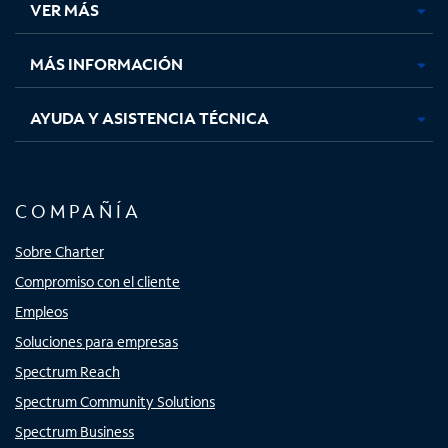
VER MÁS
pestaña
pestaña
pestaña
pestaña
nueva
nueva
nueva
nueva
MÁS INFORMACIÓN
AYUDA Y ASISTENCIA TÉCNICA
COMPAÑÍA
Sobre Charter
Compromiso con el cliente
Empleos
Soluciones para empresas
Spectrum Reach
Spectrum Community Solutions
Spectrum Business