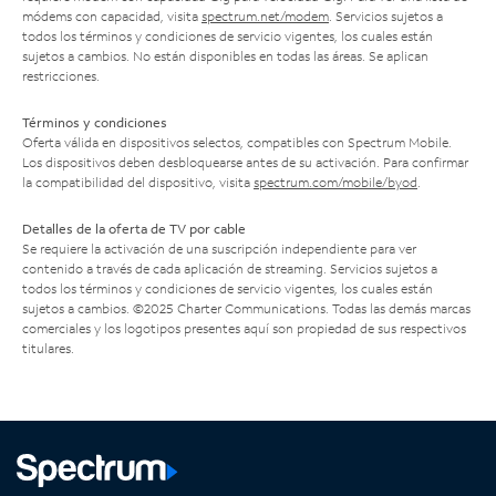
módems con capacidad, visita
spectrum.net/modem
. Servicios sujetos a
todos los términos y condiciones de servicio vigentes, los cuales están
sujetos a cambios. No están disponibles en todas las áreas. Se aplican
restricciones.
Términos y condiciones
Oferta válida en dispositivos selectos, compatibles con Spectrum Mobile.
Los dispositivos deben desbloquearse antes de su activación. Para confirmar
la compatibilidad del dispositivo, visita
spectrum.com/mobile/byod
.
Detalles de la oferta de TV por cable
Se requiere la activación de una suscripción independiente para ver
contenido a través de cada aplicación de streaming. Servicios sujetos a
todos los términos y condiciones de servicio vigentes, los cuales están
sujetos a cambios. ©2025 Charter Communications. Todas las demás marcas
comerciales y los logotipos presentes aquí son propiedad de sus respectivos
titulares.