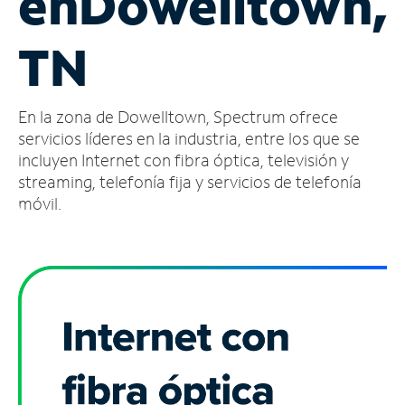
en
Dowelltown,
Administrar
TN
cuenta
Encuentra
una
En la zona de Dowelltown, Spectrum ofrece
tienda
servicios líderes en la industria, entre los que se
incluyen Internet con fibra óptica, televisión y
streaming, telefonía fija y servicios de telefonía
móvil.