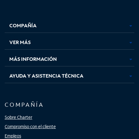
Facebook,
Instagram,
Youtube,
X,
se
se
se
se
COMPAÑÍA
abre
abre
abre
abre
en
en
en
en
una
una
una
una
VER MÁS
pestaña
pestaña
pestaña
pestaña
nueva
nueva
nueva
nueva
MÁS INFORMACIÓN
AYUDA Y ASISTENCIA TÉCNICA
COMPAÑÍA
Sobre Charter
Compromiso con el cliente
Empleos