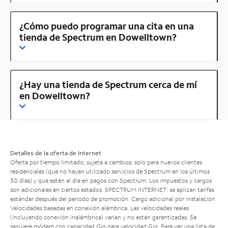
¿Cómo puedo programar una cita en una
tienda de Spectrum en Dowelltown?
¿Hay una tienda de Spectrum cerca de mí
en Dowelltown?
Detalles de la oferta de Internet
Oferta por tiempo limitado; sujeta a cambios; solo para nuevos clientes
residenciales (que no hayan utilizado servicios de Spectrum en los últimos
30 días) y que estén al día en pagos con Spectrum. Los impuestos y cargos
son adicionales en ciertos estados. SPECTRUM INTERNET: se aplican tarifas
estándar después del período de promoción. Cargo adicional por instalación.
Velocidades basadas en conexión alámbrica. Las velocidades reales
(incluyendo conexión inalámbrica) varían y no están garantizadas. Se
requiere módem con capacidad Gig para velocidad Gig. Para ver una lista de