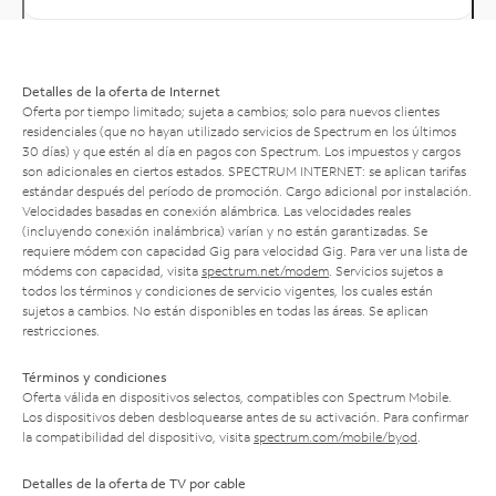
Detalles de la oferta de Internet
Oferta por tiempo limitado; sujeta a cambios; solo para nuevos clientes
residenciales (que no hayan utilizado servicios de Spectrum en los últimos
30 días) y que estén al día en pagos con Spectrum. Los impuestos y cargos
son adicionales en ciertos estados. SPECTRUM INTERNET: se aplican tarifas
estándar después del período de promoción. Cargo adicional por instalación.
Velocidades basadas en conexión alámbrica. Las velocidades reales
(incluyendo conexión inalámbrica) varían y no están garantizadas. Se
requiere módem con capacidad Gig para velocidad Gig. Para ver una lista de
módems con capacidad, visita
spectrum.net/modem
. Servicios sujetos a
todos los términos y condiciones de servicio vigentes, los cuales están
sujetos a cambios. No están disponibles en todas las áreas. Se aplican
restricciones.
Términos y condiciones
Oferta válida en dispositivos selectos, compatibles con Spectrum Mobile.
Los dispositivos deben desbloquearse antes de su activación. Para confirmar
la compatibilidad del dispositivo, visita
spectrum.com/mobile/byod
.
Detalles de la oferta de TV por cable