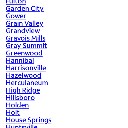
Fulton
Garden City
Gower
Grain Valley
Grandview
Gravois Mills
Gray Summit
Greenwood
Hannibal
Harrisonville
Hazelwood
Herculaneum
High Ridge
Hillsboro
Holden
Holt
House Springs
Huntsville