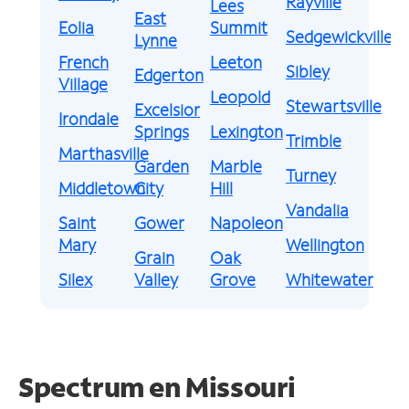
Rayville
Lees
East
Eolia
Summit
Sedgewickville
Lynne
French
Leeton
Sibley
Edgerton
Village
Leopold
Stewartsville
Excelsior
Irondale
Springs
Lexington
Trimble
Marthasville
Garden
Marble
Turney
Middletown
City
Hill
Vandalia
Saint
Gower
Napoleon
Mary
Wellington
Grain
Oak
Silex
Valley
Grove
Whitewater
Spectrum en
Missouri