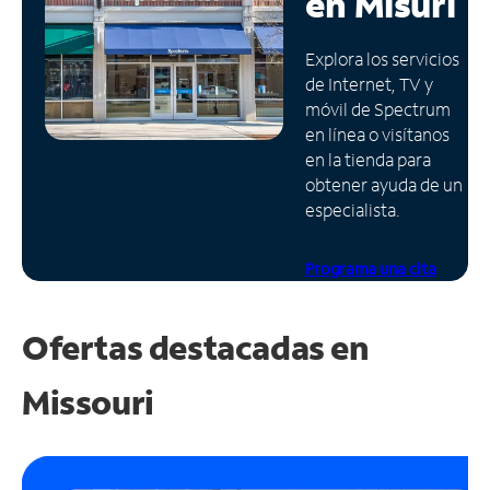
en
Misuri
Administrar
Explora los servicios
cuenta
de Internet, TV y
Encuentra
móvil de Spectrum
una
en línea o visítanos
tienda
en la tienda para
obtener ayuda de un
especialista.
Programa una cita
Ofertas destacadas en
Missouri