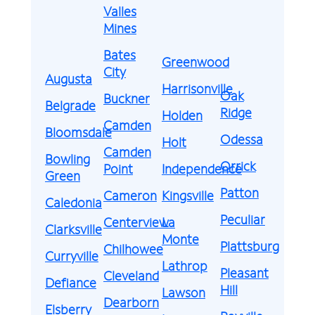
Valles
Mines
Bates
Greenwood
City
Augusta
Harrisonville
Oak
Buckner
Belgrade
Ridge
Holden
Camden
Bloomsdale
Odessa
Holt
Camden
Bowling
Orrick
Point
Independence
Green
Patton
Cameron
Kingsville
Caledonia
Peculiar
Centerview
La
Clarksville
Monte
Plattsburg
Chilhowee
Curryville
Lathrop
Pleasant
Cleveland
Defiance
Hill
Lawson
Dearborn
Elsberry