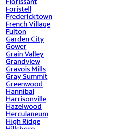
Florissant
Foristell
Fredericktown
French Village
Fulton
Garden City
Gower
Grain Valley
Grandview
Gravois Mills
Gray Summit
Greenwood
Hannibal
Harrisonville
Hazelwood
Herculaneum
High Ridge
Hillsboro