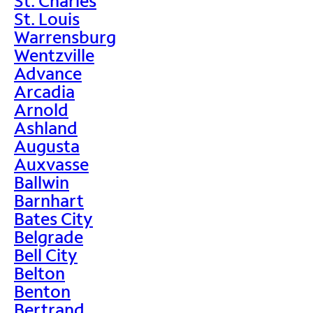
St. Charles
St. Louis
Warrensburg
Wentzville
Advance
Arcadia
Arnold
Ashland
Augusta
Auxvasse
Ballwin
Barnhart
Bates City
Belgrade
Bell City
Belton
Benton
Bertrand