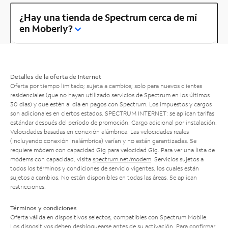
¿Hay una tienda de Spectrum cerca de mí
en Moberly?
Detalles de la oferta de Internet
Oferta por tiempo limitado; sujeta a cambios; solo para nuevos clientes
residenciales (que no hayan utilizado servicios de Spectrum en los últimos
30 días) y que estén al día en pagos con Spectrum. Los impuestos y cargos
son adicionales en ciertos estados. SPECTRUM INTERNET: se aplican tarifas
estándar después del período de promoción. Cargo adicional por instalación.
Velocidades basadas en conexión alámbrica. Las velocidades reales
(incluyendo conexión inalámbrica) varían y no están garantizadas. Se
requiere módem con capacidad Gig para velocidad Gig. Para ver una lista de
módems con capacidad, visita
spectrum.net/modem
. Servicios sujetos a
todos los términos y condiciones de servicio vigentes, los cuales están
sujetos a cambios. No están disponibles en todas las áreas. Se aplican
restricciones.
Términos y condiciones
Oferta válida en dispositivos selectos, compatibles con Spectrum Mobile.
Los dispositivos deben desbloquearse antes de su activación. Para confirmar