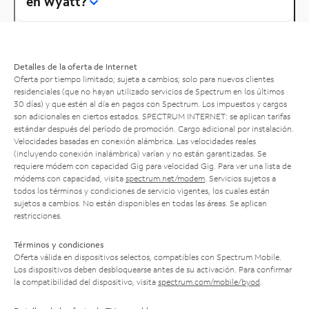
en Wyatt?
Detalles de la oferta de Internet
Oferta por tiempo limitado; sujeta a cambios; solo para nuevos clientes
residenciales (que no hayan utilizado servicios de Spectrum en los últimos
30 días) y que estén al día en pagos con Spectrum. Los impuestos y cargos
son adicionales en ciertos estados. SPECTRUM INTERNET: se aplican tarifas
estándar después del período de promoción. Cargo adicional por instalación.
Velocidades basadas en conexión alámbrica. Las velocidades reales
(incluyendo conexión inalámbrica) varían y no están garantizadas. Se
requiere módem con capacidad Gig para velocidad Gig. Para ver una lista de
módems con capacidad, visita
spectrum.net/modem
. Servicios sujetos a
todos los términos y condiciones de servicio vigentes, los cuales están
sujetos a cambios. No están disponibles en todas las áreas. Se aplican
restricciones.
Términos y condiciones
Oferta válida en dispositivos selectos, compatibles con Spectrum Mobile.
Los dispositivos deben desbloquearse antes de su activación. Para confirmar
la compatibilidad del dispositivo, visita
spectrum.com/mobile/byod
.