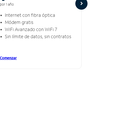
por 1 año
por 1 año
Internet con fibra óptica
Intern
Módem gratis
Módem
WiFi Avanzado con WiFi 7
Invinc
Sin límite de datos, sin contratos
Sin lí
Comenzar
Comenzar