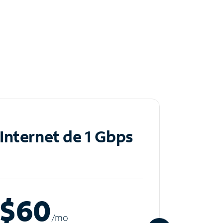
Internet de 1 Gbps
Inte
$60
$8
/m
o