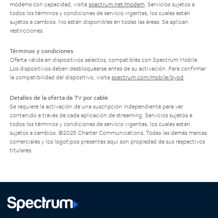
módems con capacidad, visita
spectrum.net/modem
. Servicios sujetos a
todos los términos y condiciones de servicio vigentes, los cuales están
sujetos a cambios. No están disponibles en todas las áreas. Se aplican
restricciones.
Términos y condiciones
Oferta válida en dispositivos selectos, compatibles con Spectrum Mobile.
Los dispositivos deben desbloquearse antes de su activación. Para confirmar
la compatibilidad del dispositivo, visita
spectrum.com/mobile/byod
.
Detalles de la oferta de TV por cable
Se requiere la activación de una suscripción independiente para ver
contenido a través de cada aplicación de streaming. Servicios sujetos a
todos los términos y condiciones de servicio vigentes, los cuales están
sujetos a cambios. ©2025 Charter Communications. Todas las demás marcas
comerciales y los logotipos presentes aquí son propiedad de sus respectivos
titulares.