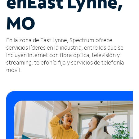
en
East Lynne,
Administrar
MO
cuenta
Encuentra
una
En la zona de East Lynne, Spectrum ofrece
tienda
servicios líderes en la industria, entre los que se
incluyen Internet con fibra óptica, televisión y
streaming, telefonía fija y servicios de telefonía
móvil.