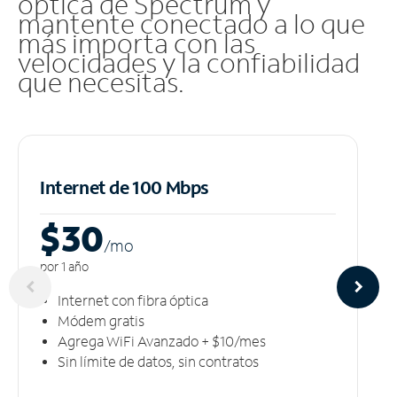
óptica de Spectrum y
mantente conectado a lo que
más importa con las
velocidades y la confiabilidad
que necesitas.
Internet de 100 Mbps
$30
/m
o
por 1 año
Internet con fibra óptica
Módem gratis
Agrega WiFi Avanzado + $10/mes
Sin límite de datos, sin contratos