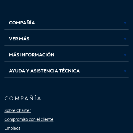
Facebook,
Instagram,
Youtube,
X,
se
se
se
se
COMPAÑÍA
abre
abre
abre
abre
en
en
en
en
una
una
una
una
VER MÁS
pestaña
pestaña
pestaña
pestaña
nueva
nueva
nueva
nueva
MÁS INFORMACIÓN
AYUDA Y ASISTENCIA TÉCNICA
COMPAÑÍA
Sobre Charter
Compromiso con el cliente
Empleos