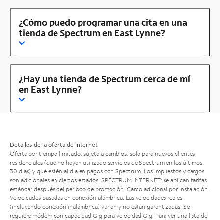
¿Cómo puedo programar una cita en una
tienda de Spectrum en East Lynne?
¿Hay una tienda de Spectrum cerca de mí
en East Lynne?
Detalles de la oferta de Internet
Oferta por tiempo limitado; sujeta a cambios; solo para nuevos clientes
residenciales (que no hayan utilizado servicios de Spectrum en los últimos
30 días) y que estén al día en pagos con Spectrum. Los impuestos y cargos
son adicionales en ciertos estados. SPECTRUM INTERNET: se aplican tarifas
estándar después del período de promoción. Cargo adicional por instalación.
Velocidades basadas en conexión alámbrica. Las velocidades reales
(incluyendo conexión inalámbrica) varían y no están garantizadas. Se
requiere módem con capacidad Gig para velocidad Gig. Para ver una lista de