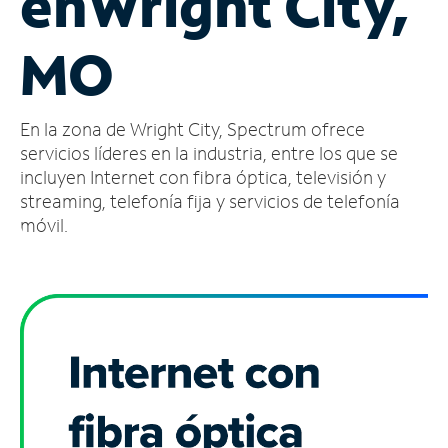
en
Wright City,
Administrar
MO
cuenta
Encuentra
una
En la zona de Wright City, Spectrum ofrece
tienda
servicios líderes en la industria, entre los que se
incluyen Internet con fibra óptica, televisión y
streaming, telefonía fija y servicios de telefonía
móvil.