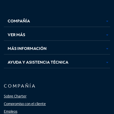
Facebook,
Instagram,
Youtube,
X,
se
se
se
se
COMPAÑÍA
abre
abre
abre
abre
en
en
en
en
una
una
una
una
VER MÁS
pestaña
pestaña
pestaña
pestaña
nueva
nueva
nueva
nueva
MÁS INFORMACIÓN
AYUDA Y ASISTENCIA TÉCNICA
COMPAÑÍA
Sobre Charter
Compromiso con el cliente
Empleos