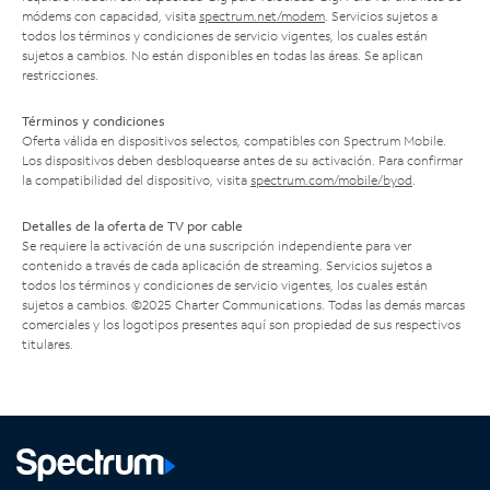
módems con capacidad, visita
spectrum.net/modem
. Servicios sujetos a
todos los términos y condiciones de servicio vigentes, los cuales están
sujetos a cambios. No están disponibles en todas las áreas. Se aplican
restricciones.
Términos y condiciones
Oferta válida en dispositivos selectos, compatibles con Spectrum Mobile.
Los dispositivos deben desbloquearse antes de su activación. Para confirmar
la compatibilidad del dispositivo, visita
spectrum.com/mobile/byod
.
Detalles de la oferta de TV por cable
Se requiere la activación de una suscripción independiente para ver
contenido a través de cada aplicación de streaming. Servicios sujetos a
todos los términos y condiciones de servicio vigentes, los cuales están
sujetos a cambios. ©2025 Charter Communications. Todas las demás marcas
comerciales y los logotipos presentes aquí son propiedad de sus respectivos
titulares.