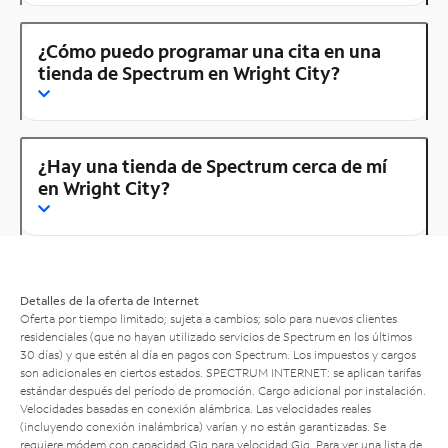
¿Cómo puedo programar una cita en una
tienda de Spectrum en Wright City?
¿Hay una tienda de Spectrum cerca de mí
en Wright City?
Detalles de la oferta de Internet
Oferta por tiempo limitado; sujeta a cambios; solo para nuevos clientes
residenciales (que no hayan utilizado servicios de Spectrum en los últimos
30 días) y que estén al día en pagos con Spectrum. Los impuestos y cargos
son adicionales en ciertos estados. SPECTRUM INTERNET: se aplican tarifas
estándar después del período de promoción. Cargo adicional por instalación.
Velocidades basadas en conexión alámbrica. Las velocidades reales
(incluyendo conexión inalámbrica) varían y no están garantizadas. Se
requiere módem con capacidad Gig para velocidad Gig. Para ver una lista de