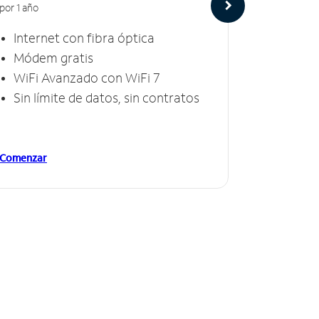
por 1 año
por 1 año
Internet con fibra óptica
Intern
Módem gratis
Módem
WiFi Avanzado con WiFi 7
Invinc
Sin límite de datos, sin contratos
Sin lí
Comenzar
Comenzar