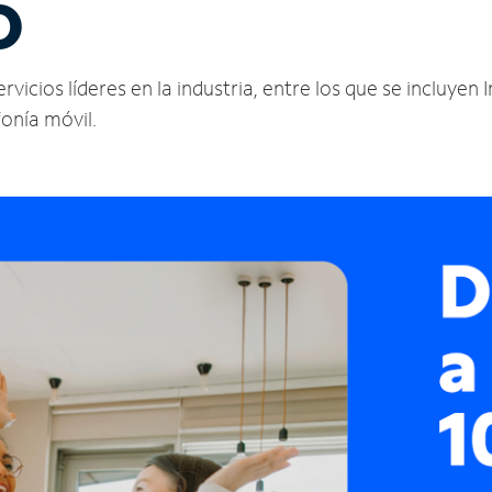
O
icios líderes en la industria, entre los que se incluyen I
fonía móvil.