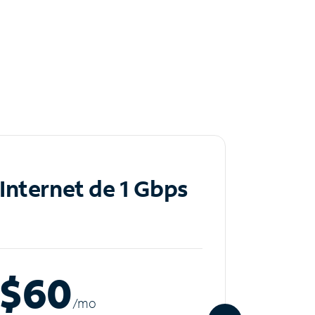
Internet de 1 Gbps
Inte
$60
$8
/m
o