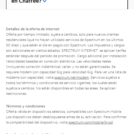
en Chaffee?
Detalles de la oferta de Internet
Oferta por tiempo limitado; sujeta a cambios; solo para nuevos clientes
residenciales (que no hayan utilizado servicios de Spectrum en los últimos
30 días) y que estén al día en pagos con Spectrum. Los impuestos y cargos
son adicionales en ciertos estados. SPECTRUM INTERNET: se aplican tarifas
estándar después del período de promoción. Cargo adicional por instalación.
Velocidades basadas en conexión alámbrica. Las velocidades reales
(incluyendo conexión inalámbrica) varían y no están garantizadas. Se
requiere módem con capacidad Gig para velocidad Gig. Para ver una lista de
módems con capacidad, visita
spectrum.net/modem
. Servicios sujetos a
todos los términos y condiciones de servicio vigentes, los cuales están
sujetos a cambios. No están disponibles en todas las áreas. Se aplican
restricciones.
Términos y condiciones
Oferta válida en dispositivos selectos, compatibles con Spectrum Mobile.
Los dispositivos deben desbloquearse antes de su activación. Para confirmar
la compatibilidad del dispositivo, visita
spectrum.com/mobile/byod
.