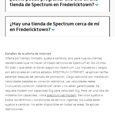
tienda de Spectrum en Fredericktown?
¿Hay una tienda de Spectrum cerca de mí
en Fredericktown?
Detalles de la oferta de Internet
Oferta por tiempo limitado; sujeta a cambios; solo para nuevos clientes
residenciales (que no hayan utilizado servicios de Spectrum en los últimos
30 días) y que estén al día en pagos con Spectrum. Los impuestos y cargos
son adicionales en ciertos estados. SPECTRUM INTERNET: se aplican tarifas
estándar después del período de promoción. Cargo adicional por instalación.
Velocidades basadas en conexión alámbrica. Las velocidades reales
(incluyendo conexión inalámbrica) varían y no están garantizadas. Se
requiere módem con capacidad Gig para velocidad Gig. Para ver una lista de
módems con capacidad, visita
spectrum.net/modem
. Servicios sujetos a
todos los términos y condiciones de servicio vigentes, los cuales están
sujetos a cambios. No están disponibles en todas las áreas. Se aplican
restricciones.