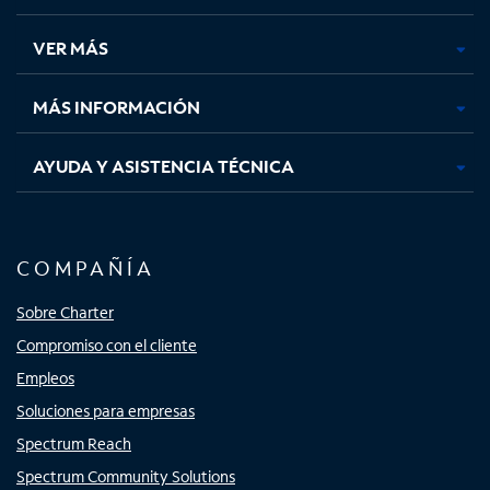
en
en
en
en
una
una
una
una
VER MÁS
pestaña
pestaña
pestaña
pestaña
nueva
nueva
nueva
nueva
MÁS INFORMACIÓN
AYUDA Y ASISTENCIA TÉCNICA
COMPAÑÍA
Sobre Charter
Compromiso con el cliente
Empleos
Soluciones para empresas
Spectrum Reach
Spectrum Community Solutions