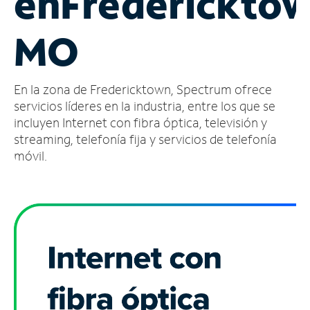
en
Fredericktow
Administrar
MO
cuenta
Encuentra
una
En la zona de Fredericktown, Spectrum ofrece
tienda
servicios líderes en la industria, entre los que se
incluyen Internet con fibra óptica, televisión y
streaming, telefonía fija y servicios de telefonía
móvil.