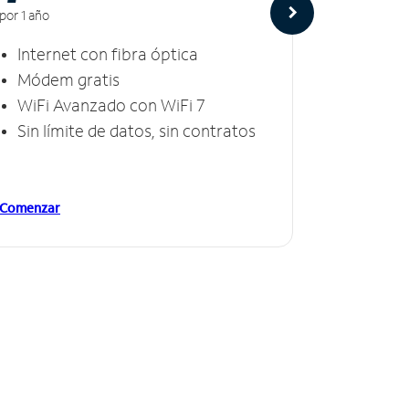
por 1 año
por 1 año
Internet con fibra óptica
Intern
Módem gratis
Módem
WiFi Avanzado con WiFi 7
Invinc
Sin límite de datos, sin contratos
Sin lí
Comenzar
Comenzar