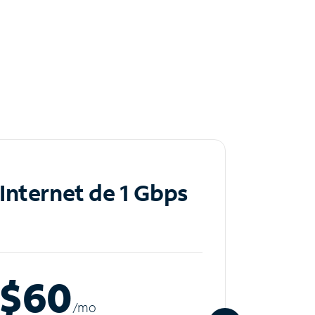
Internet de 1 Gbps
Inte
$60
$8
/m
o