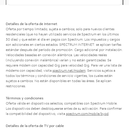
Detalles de la oferta de Internet
Oferta por tiempo limitado; sujeta a cambios; solo para nuevos clientes
residenciales (que no hayan utilizado servicios de Spectrum en los últimos
30 días) y que estén al día en pagos con Spectrum. Los impuestos y cargos
son adicionales en ciertos estados. SPECTRUM INTERNET: se aplican tarifas
estándar después del período de promoción. Cargo adicional por instalación.
Velocidades basadas en conexión alámbrica. Las velocidades reales
(incluyendo conexión inalámbrica) varían y no están garantizadas. Se
requiere módem con capacidad Gig para velocidad Gig. Para ver una lista de
módems con capacidad, visita
spectrum.net/modem
. Servicios sujetos a
todos los términos y condiciones de servicio vigentes, los cuales están
sujetos a cambios. No están disponibles en todas las áreas. Se aplican
restricciones.
Términos y condiciones
Oferta válida en dispositivos selectos, compatibles con Spectrum Mobile.
Los dispositivos deben desbloquearse antes de su activación. Para confirmar
la compatibilidad del dispositivo, visita
spectrum.com/mobile/byod
.
Detalles de la oferta de TV por cable