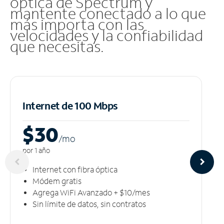
óptica de Spectrum y
mantente conectado a lo que
más importa con las
velocidades y la confiabilidad
que necesitas.
Internet de 100 Mbps
$30
/m
o
por 1 año
Internet con fibra óptica
Módem gratis
Agrega WiFi Avanzado + $10/mes
Sin límite de datos, sin contratos