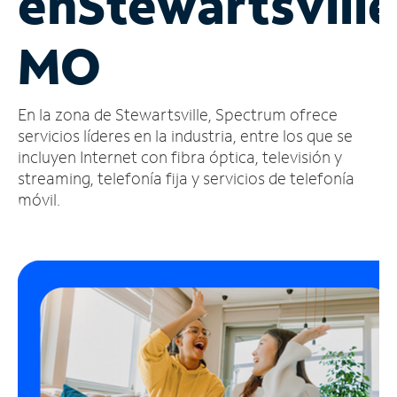
en
Stewartsville
Administrar
MO
cuenta
Encuentra
una
En la zona de Stewartsville, Spectrum ofrece
tienda
servicios líderes en la industria, entre los que se
incluyen Internet con fibra óptica, televisión y
streaming, telefonía fija y servicios de telefonía
móvil.