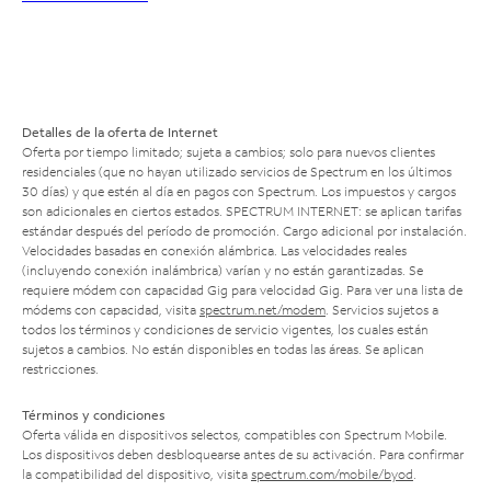
Detalles de la oferta de Internet
Oferta por tiempo limitado; sujeta a cambios; solo para nuevos clientes
residenciales (que no hayan utilizado servicios de Spectrum en los últimos
30 días) y que estén al día en pagos con Spectrum. Los impuestos y cargos
son adicionales en ciertos estados. SPECTRUM INTERNET: se aplican tarifas
estándar después del período de promoción. Cargo adicional por instalación.
Velocidades basadas en conexión alámbrica. Las velocidades reales
(incluyendo conexión inalámbrica) varían y no están garantizadas. Se
requiere módem con capacidad Gig para velocidad Gig. Para ver una lista de
módems con capacidad, visita
spectrum.net/modem
. Servicios sujetos a
todos los términos y condiciones de servicio vigentes, los cuales están
sujetos a cambios. No están disponibles en todas las áreas. Se aplican
restricciones.
Términos y condiciones
Oferta válida en dispositivos selectos, compatibles con Spectrum Mobile.
Los dispositivos deben desbloquearse antes de su activación. Para confirmar
la compatibilidad del dispositivo, visita
spectrum.com/mobile/byod
.