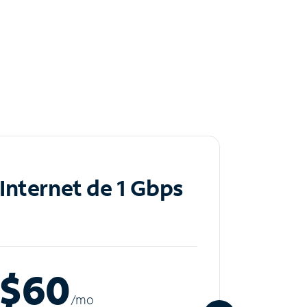
Internet de 1 Gbps
Inte
$60
$8
/m
o