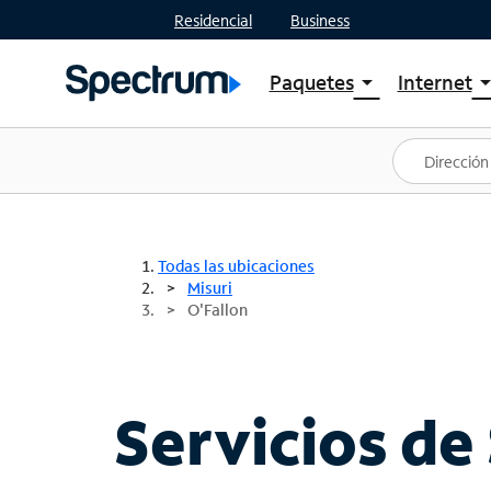
Residencial
Business
Paquetes
Internet
arrow_drop_down
arrow_drop
Ver paquetes
Spectr
Spectrum One
Planes
Mejores ofertas
Spectr
Ofertas en tu área
Intern
Todas las ubicaciones
Misuri
O'Fallon
Servicios de