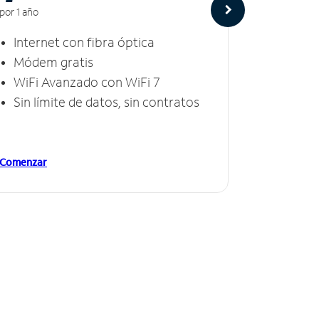
por 1 año
por 1 año
Internet con fibra óptica
Intern
Módem gratis
Módem
WiFi Avanzado con WiFi 7
Invinc
Sin límite de datos, sin contratos
Sin lí
Comenzar
Comenzar