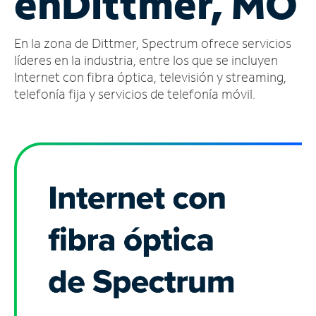
en
Dittmer, MO
Administrar
En la zona de Dittmer, Spectrum ofrece servicios
cuenta
Encuentra
líderes en la industria, entre los que se incluyen
una
Internet con fibra óptica, televisión y streaming,
tienda
telefonía fija y servicios de telefonía móvil.