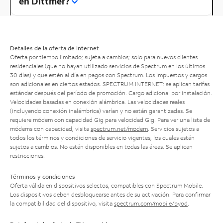
en Dittmer?
Detalles de la oferta de Internet
Oferta por tiempo limitado; sujeta a cambios; solo para nuevos clientes
residenciales (que no hayan utilizado servicios de Spectrum en los últimos
30 días) y que estén al día en pagos con Spectrum. Los impuestos y cargos
son adicionales en ciertos estados. SPECTRUM INTERNET: se aplican tarifas
estándar después del período de promoción. Cargo adicional por instalación.
Velocidades basadas en conexión alámbrica. Las velocidades reales
(incluyendo conexión inalámbrica) varían y no están garantizadas. Se
requiere módem con capacidad Gig para velocidad Gig. Para ver una lista de
módems con capacidad, visita
spectrum.net/modem
. Servicios sujetos a
todos los términos y condiciones de servicio vigentes, los cuales están
sujetos a cambios. No están disponibles en todas las áreas. Se aplican
restricciones.
Términos y condiciones
Oferta válida en dispositivos selectos, compatibles con Spectrum Mobile.
Los dispositivos deben desbloquearse antes de su activación. Para confirmar
la compatibilidad del dispositivo, visita
spectrum.com/mobile/byod
.